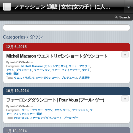
ファッション 通販 | 女性(女の子）に人気のファッションの通販 | 情報
Search
Categories › ダウン
12月 6, 2015
Michell Macaron ウエストリボンショートダウンコート
By
toshi1759fashion
Categories:
Michell Macaron(ミシェルマカロン)
,
コート・アウター
,
ダウン
,
ダウンコート
,
ファッション
,
ファー
,
フェイクファー
,
女の子
,
女性
,
通販
Tags:
ウエストリボンショートダウンコート
,
プロデュース
,
八鍬里美
10月 19, 2014
ファーロングダウンコート | Pour Vous (プール･ヴー)
By
toshi1759fashion
Categories:
コート・アウター
,
ダウン
,
ダウンコート
,
ファッション
,
フ
ァー
,
フォックスファー
,
通販
Tags:
Pour Vous
,
ファーロングダウンコート
,
プール･ヴー
1月 18, 2014