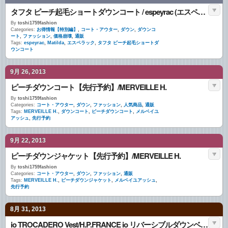
タフタ ピーチ起毛ショートダウンコート / espeyrac (エスペラック)
By
toshi1759fashion
Categories:
お得情報【特別編】
,
コート・アウター
,
ダウン
,
ダウンコ
ート
,
ファッション
,
価格崩壊
,
通販
Tags:
espeyrac
,
Matilda
,
エスペラック
,
タフタ ピーチ起毛ショートダ
ウンコート
9月 26, 2013
ピーチダウンコート【先行予約】/MERVEILLE H.
By
toshi1759fashion
Categories:
コート・アウター
,
ダウン
,
ファッション
,
人気商品
,
通販
Tags:
MERVEILLE H.
,
ダウンコート
,
ピーチダウンコート
,
メルベイユ
アッシュ
,
先行予約
9月 22, 2013
ピーチダウンジャケット【先行予約】/MERVEILLE H.
By
toshi1759fashion
Categories:
コート・アウター
,
ダウン
,
ファッション
,
通販
Tags:
MERVEILLE H.
,
ピーチダウンジャケット
,
メルベイユアッシュ
,
先行予約
8月 31, 2013
io TROCADERO Vest/H.P.FRANCE io リバーシブルダウンベスト