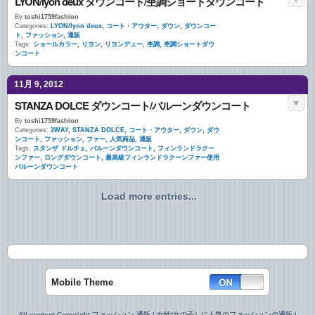
LYON/lyon deux ダウンコート/杢調ショートダウンコート
By
toshi1759fashion
Categories:
LYON/lyon deux
,
コート・アウター
,
ダウン
,
ダウンコー
ト
,
ファッション
,
通販
Tags:
ショールカラー
,
リヨン
,
リヨンデュー
,
杢調
,
杢調ショートダウ
ンコート
11月 9, 2012
STANZA DOLCE ダウンコート/バルーンダウンコート
By
toshi1759fashion
Categories:
2WAY
,
STANZA DOLCE
,
コート・アウター
,
ダウン
,
ダウ
ンコート
,
ファッション
,
ファー
,
人気商品
,
通販
Tags:
スタンザ ドルチェ
,
バルーンダウンコート
,
フィンランドラクー
ンファー
,
ロングダウンコート
,
最高級フィンランドラクーンファー使用
バルーンダウンコート
Load more entries...
Mobile Theme
All content Copyright ファッション 通販 | 女性(女の子）に人気のファッションの通販 |