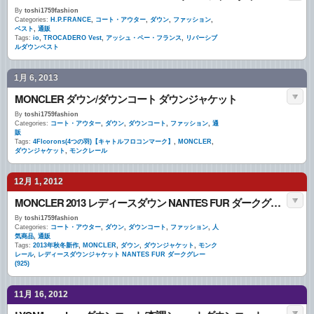
By
toshi1759fashion
Categories:
H.P.FRANCE
,
コート・アウター
,
ダウン
,
ファッション
,
ベスト
,
通販
Tags:
io
,
TROCADERO Vest
,
アッシュ・ペー・フランス
,
リバーシブ
ルダウンベスト
1月 6, 2013
MONCLER ダウン/ダウンコート ダウンジャケット
By
toshi1759fashion
Categories:
コート・アウター
,
ダウン
,
ダウンコート
,
ファッション
,
通
販
Tags:
4Flcorons(4つの羽)【キャトルフロコンマーク】
,
MONCLER
,
ダウンジャケット
,
モンクレール
12月 1, 2012
MONCLER 2013 レディースダウン NANTES FUR ダークグレー(925)
By
toshi1759fashion
Categories:
コート・アウター
,
ダウン
,
ダウンコート
,
ファッション
,
人
気商品
,
通販
Tags:
2013年秋冬新作
,
MONCLER
,
ダウン
,
ダウンジャケット
,
モンク
レール
,
レディースダウンジャケット NANTES FUR ダークグレー
(925)
11月 16, 2012