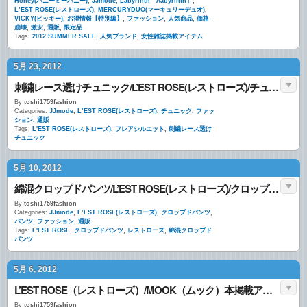
Honey(ハニーミーハニー)
,
JJmode
,
Labyrinth「Λabyrinth」
,
L’EST ROSE(レストローズ)
,
MERCURYDUO(マーキュリーデュオ)
,
VICKY(ビッキー)
,
お得情報【特別編】
,
ファッション
,
人気商品
,
価格
崩壊
,
激安
,
通販
,
限定品
Tags:
2012 SUMMER SALE
,
人気ブランド
,
女性雑誌掲載アイテム
5月 23, 2012
刺繍レース透けチュニック/L’EST ROSE(レストローズ)/チュニック
By
toshi1759fashion
Categories:
JJmode
,
L’EST ROSE(レストローズ)
,
チュニック
,
ファッ
ション
,
通販
Tags:
L'EST ROSE(レストローズ)
,
フレアシルエット
,
刺繍レース透け
チュニック
5月 10, 2012
綿混クロップドパンツ/L’EST ROSE(レストローズ)/クロップドパンツ
By
toshi1759fashion
Categories:
JJmode
,
L’EST ROSE(レストローズ)
,
クロップドパンツ
,
パンツ
,
ファッション
,
通販
Tags:
L'EST ROSE
,
クロップドパンツ
,
レストローズ
,
綿混クロップド
パンツ
5月 6, 2012
L’EST ROSE（レストローズ）/MOOK（ムック）本掲載アイテム/JJmode
By
toshi1759fashion