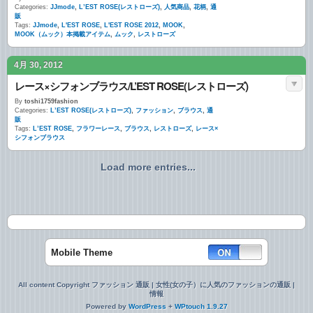
Categories:
JJmode
,
L’EST ROSE(レストローズ)
,
人気商品
,
花柄
,
通
販
Tags:
JJmode
,
L'EST ROSE
,
L'EST ROSE 2012
,
MOOK
,
MOOK（ムック）本掲載アイテム
,
ムック
,
レストローズ
4月 30, 2012
レース×シフォンブラウス/L’EST ROSE(レストローズ)
By
toshi1759fashion
Categories:
L’EST ROSE(レストローズ)
,
ファッション
,
ブラウス
,
通
販
Tags:
L’EST ROSE
,
フラワーレース
,
ブラウス
,
レストローズ
,
レース×
シフォンブラウス
Load more entries...
Mobile Theme
All content Copyright ファッション 通販 | 女性(女の子）に人気のファッションの通販 |
情報
Powered by
WordPress
+
WPtouch 1.9.27