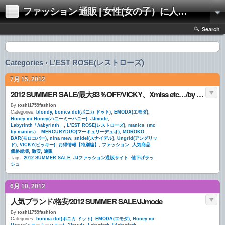
ファッション 通販 | 女性(女の子）に人気のファッションの通販 | 情報
Search
Categories › L’EST ROSE(レストローズ)
7月 15, 2012
2012 SUMMER SALE/最大83％OFF/VICKY、Xmiss etc…/by JJmode
By
toshi1759fashion
Categories:
blondy
,
bonica dot(ボニカ ドット)
,
EMODA(エモダ)
,
Honey mi Honey(ハニーミーハニー)
,
JJmode
,
Labyrinth「Λabyrinth」
,
L’EST ROSE(レストローズ)
,
manics（mc
by manics）
,
MERCURYDUO(マーキュリーデュオ)
,
MOROKO
BAR(モロコバー)
,
nina mew
,
snidel(スナイデル)
,
Ungrid(アングリッ
ド)
,
VICKY(ビッキー)
,
お得情報【特別編】
,
ファッション
,
人気商品
,
価格崩壊
,
激安
,
通販
Tags:
2012 SUMMER SALE
,
JJファッション通販サイト
,
値下げラッ
シュ
6月 10, 2012
人気ブランド/格安/2012 SUMMER SALE/JJmode
By
toshi1759fashion
Categories:
bonica dot(ボニカ ドット)
,
EMODA(エモダ)
,
Honey mi