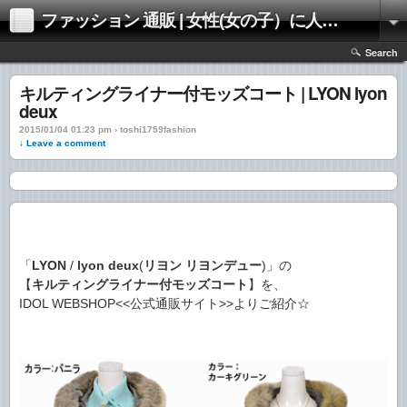
ファッション 通販 | 女性(女の子）に人気のファッションの通販 | 情報
Search
キルティングライナー付モッズコート | LYON lyon
deux
2015/01/04 01:23 pm › toshi1759fashion
↓ Leave a comment
「
LYON
/
lyon deux
(
リヨン
リヨンデュー
)」の
【
キルティングライナー付モッズコート
】を、
IDOL WEBSHOP<<公式通販サイト>>よりご紹介☆