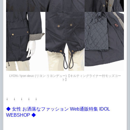
LYON / lyon deux (リヨン リヨンデュー)【キルティングライナー付モッズコー
ト】
↓ ↓ ↓ ↓ ↓
◆ 女性 お洒落なファッション Web通販特集 IDOL
WEBSHOP ◆