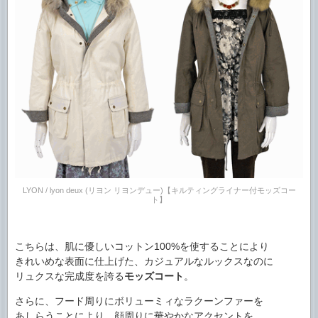
LYON / lyon deux (リヨン リヨンデュー)【キルティングライナー付モッズコー
ト】
こちらは、肌に優しいコットン100%を使することにより
きれいめな表面に仕上げた、カジュアルなルックスなのに
リュクスな完成度を誇る
モッズコート
。
さらに、フード周りにボリューミィなラクーンファーを
あしらうことにより、顔周りに華やかなアクセントを