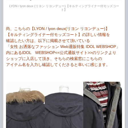
LYON / lyon deux (リヨン リヨンデュー)【キルティングライナー付モッズコー
ト】
尚、こちらの【LYON / lyon deux(リヨン リヨンデュー)】
【キルティングライナー付モッズコート】の詳しい情報を
確認したい方は、以下に掲載させて頂いている
「女性 お洒落なファッション Web通販特集 IDOL WEBSHOP」
内にあるIDOL WEBSHOP<<公式通販サイト>>のリンクより
ショップに入店して頂き、そちらの検索窓にこちらの
アイテム名を入力し確認してくださると幸いに感じます。