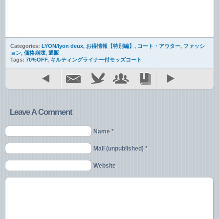
Categories:
LYON/lyon deux
,
お得情報【特別編】
,
コート・アウター
,
ファッシ
ョン
,
価格崩壊
,
通販
Tags:
70%OFF
,
キルティングライナー付モッズコート
Leave A Comment
Name *
Mail (unpublished) *
Website