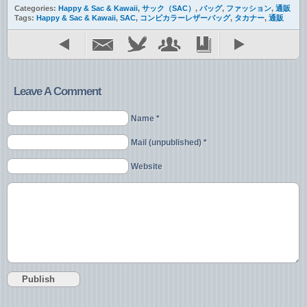
Categories:
Happy & Sac & Kawaii
,
サック（SAC）
,
バッグ
,
ファッション
,
通販
Tags:
Happy & Sac & Kawaii
,
SAC
,
コンビカラーレザーバッグ
,
タカナー
,
通販
Leave A Comment
Name *
Mail (unpublished) *
Website