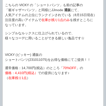
こちらの VICKY の「ショートパンツ」も前の記事の
「裾ギャザーパンツ」と同様にJJmode
通販
にて、
人気アイテムの上位にランクインされている（8月15日現在）
注目度の高いアイテムで
在庫が残り1点のみ
を残すところに
なっています。
シンプルなルックスに仕上げられているので、
様々なコーデに用いることができる嬉しい逸品です☆
VICKY (ビッキー) 通販の
ショートパンツ(231011075)をお得な価格にてご提供！！
通常価格：14,700円(税込）のところ「
70%OFF
」の
価格：4,410円(税込）
での提供になります♪
（
在庫残り1点
）