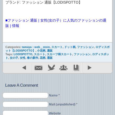
ブランド: ファッション 通販【LODISPOTTO】
■ファッション 通販 | 女性(女の子）に人気のファッションの通
販 | 情報
Categories:
tamaya：web＿store
,
スカート
,
ドット柄
,
ファッション
,
ロディスポ
ット【LODISPOTTO】
,
小花柄
,
通販
Tags:
LODISPOTTO
,
スカート
,
スカーフ柄スカート
,
ファッション
,
ロディスポッ
ト
,
女の子
,
女性
,
春の新作
,
花柄
,
通販
Leave A Comment
Name *
Mail (unpublished) *
Website