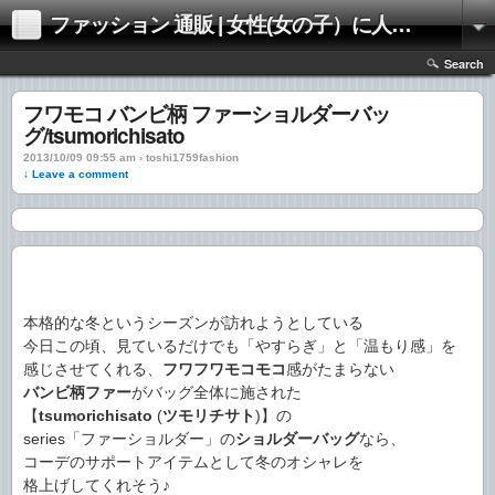
ファッション 通販 | 女性(女の子）に人気のファッションの通販 | 情報
Search
フワモコ バンビ柄 ファーショルダーバッ
グ/tsumorichisato
2013/10/09 09:55 am › toshi1759fashion
↓ Leave a comment
本格的な冬というシーズンが訪れようとしている
今日この頃、見ているだけでも「やすらぎ」と「温もり感」を
感じさせてくれる、
フワフワモコモコ
感がたまらない
バンビ柄ファー
がバッグ全体に施された
【
tsumorichisato
(
ツモリチサト
)】の
series「ファーショルダー」の
ショルダーバッグ
なら、
コーデのサポートアイテムとして冬のオシャレを
格上げしてくれそう♪