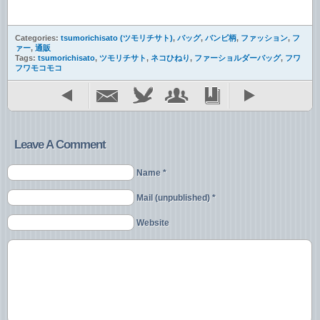
Categories:
tsumorichisato (ツモリチサト)
,
バッグ
,
バンビ柄
,
ファッション
,
フ
ァー
,
通販
Tags:
tsumorichisato
,
ツモリチサト
,
ネコひねり
,
ファーショルダーバッグ
,
フワ
フワモコモコ
Leave A Comment
Name *
Mail (unpublished) *
Website