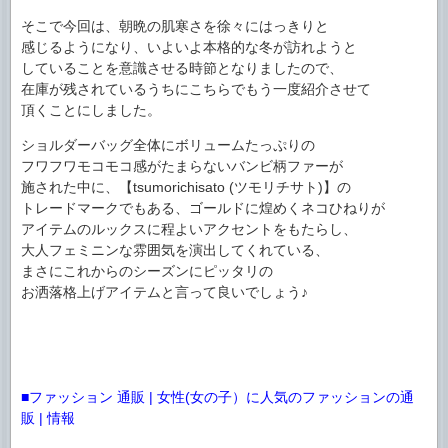
そこで今回は、朝晩の肌寒さを徐々にはっきりと
感じるようになり、いよいよ本格的な冬が訪れようと
していることを意識させる時節となりましたので、
在庫が残されているうちにこちらでもう一度紹介させて
頂くことにしました。
ショルダーバッグ全体にボリュームたっぷりの
フワフワモコモコ感がたまらないバンビ柄ファーが
施された中に、【tsumorichisato (ツモリチサト)】の
トレードマークでもある、ゴールドに煌めくネコひねりが
アイテムのルックスに程よいアクセントをもたらし、
大人フェミニンな雰囲気を演出してくれている、
まさにこれからのシーズンにピッタリの
お洒落格上げアイテムと言って良いでしょう♪
■ファッション 通販 | 女性(女の子）に人気のファッションの通
販 | 情報