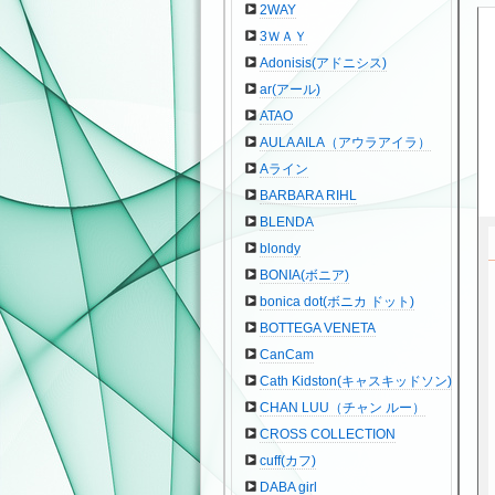
2WAY
3ＷＡＹ
Adonisis(アドニシス)
ar(アール)
ATAO
AULA AILA（アウラアイラ）
Aライン
BARBARA RIHL
BLENDA
blondy
BONIA(ボニア)
bonica dot(ボニカ ドット)
BOTTEGA VENETA
CanCam
Cath Kidston(キャスキッドソン)
CHAN LUU（チャン ルー）
CROSS COLLECTION
cuff(カフ)
DABA girl