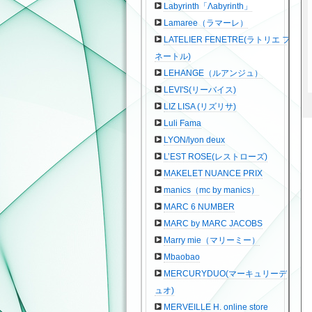
Labyrinth「Λabyrinth」
Lamaree（ラマーレ）
LATELIER FENETRE(ラトリエ フ
ネートル)
LEHANGE（ルアンジュ）
LEVI'S(リーバイス)
LIZ LISA (リズリサ)
Luli Fama
LYON/lyon deux
L’EST ROSE(レストローズ)
MAKELET NUANCE PRIX
manics（mc by manics）
MARC 6 NUMBER
MARC by MARC JACOBS
Marry mie（マリーミー）
Mbaobao
MERCURYDUO(マーキュリーデ
ュオ)
MERVEILLE H. online store