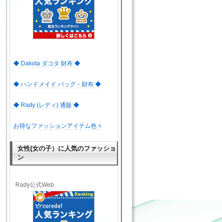
◆ Dakota ダコタ 財布 ◆
◆ ハンドメイド バッグ・財布 ◆
◆ Rady (レディ) 通販 ◆
お得なファッションアイテム色々
女性(女の子）に人気のファッショ
ン
Rady公式Web