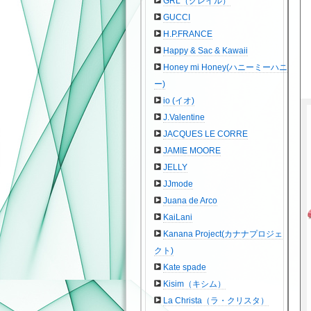
GRL（グレイル）
GUCCI
H.P.FRANCE
Happy & Sac & Kawaii
Honey mi Honey(ハニーミーハニ
ー)
io (イオ)
J.Valentine
JACQUES LE CORRE
JAMIE MOORE
JELLY
JJmode
Juana de Arco
KaiLani
Kanana Project(カナナプロジェ
クト)
Kate spade
Kisim（キシム）
La Christa（ラ・クリスタ）