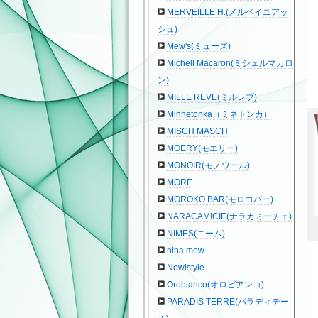
MERVEILLE H.(メルベイユアッ
シュ)
Mew's(ミューズ)
Michell Macaron(ミシェルマカロ
ン)
MILLE REVE(ミルレブ)
Minnetonka（ミネトンカ）
MISCH MASCH
MOERY(モエリー)
MONOIR(モノワール)
MORE
MOROKO BAR(モロコバー)
NARACAMICIE(ナラカミーチェ)
NIMES(ニーム)
nina mew
Nowistyle
Orobianco(オロビアンコ)
PARADIS TERRE(パラディテー