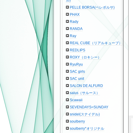
ル)
PELLE BORSA(ペレボルサ)
PHAX
Rady
RANDA
Ray
REAL CUBE（リアルキューブ）
REDLIPS
ROXY（ロキシー）
RyuRyu
SAC girls
SAC unit
SALON DE ALFURD
salus（サルース）
Scawaii
SEVENDAYS=SUNDAY
snidel(スナイデル)
soulberry
soulberry*オリジナル