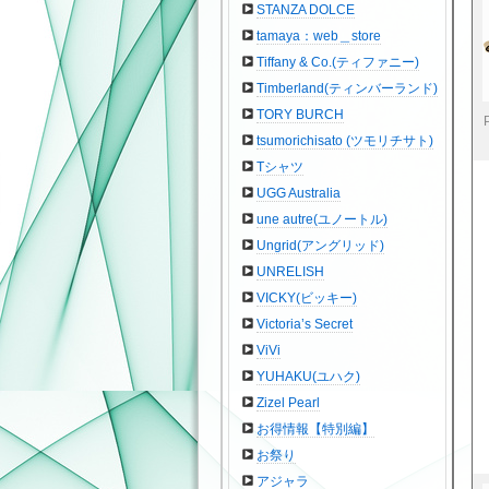
STANZA DOLCE
tamaya：web＿store
Tiffany & Co.(ティファニー)
Timberland(ティンバーランド)
TORY BURCH
tsumorichisato (ツモリチサト)
Tシャツ
UGG Australia
une autre(ユノートル)
Ungrid(アングリッド)
UNRELISH
VICKY(ビッキー)
Victoria’s Secret
ViVi
YUHAKU(ユハク)
Zizel Pearl
お得情報【特別編】
お祭り
アジャラ