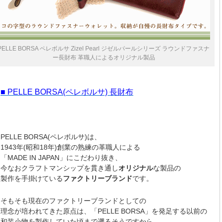
PELLE BORSA ペレボルサ Zizel Pearl ジゼルパールシリーズ ラウンドファスナ
ー長財布 革職人によるオリジナル製品
■ PELLE BORSA(ペレボルサ) 長財布
PELLE BORSA(ペレボルサ)は、
1943年(昭和18年)創業の熟練の革職人による
「MADE IN JAPAN」にこだわり抜き、
今なおクラフトマンシップを貫き通し
オリジナル
な製品の
製作を手掛けている
ファクトリーブランド
です。
そもそも現在のファクトリーブランドとしての
理念が培われてきた原点は、「PELLE BORSA」を発足する以前の
和装小物を製作していた頃まで遡るそうですから、