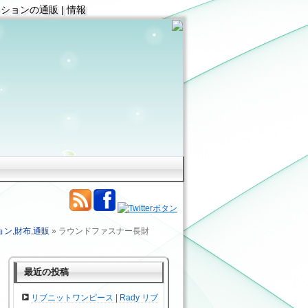
ッションの通販 | 情報
ョン
,
財布
,
通販
» ラウンドファスナー長財
最近の投稿
リブニットワンピース | Rady リブ