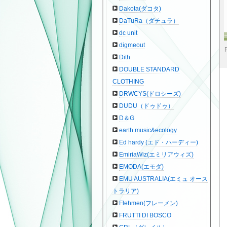
Dakota(ダコタ)
DaTuRa（ダチュラ）
dc unit
digmeout
Dith
DOUBLE STANDARD
CLOTHING
DRWCYS(ドロシーズ)
DUDU（ドゥドゥ）
D＆G
earth music&ecology
Ed hardy (エド・ハーディー)
EmiriaWiz(エミリアウィズ)
EMODA(エモダ)
EMU AUSTRALIA(エミュ オース
トラリア)
Flehmen(フレーメン)
FRUTTI DI BOSCO