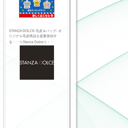
STANZA DOLCE-毛皮＆バッグ- オ
リジナル毛皮商品を提案発信す
る・・☆Stanza Dolce☆・・