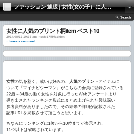
ファッション 通販 | 女性(女の子）に人気のファッションの通販 | 情報
Search
女性に人気のプリント柄item ベスト10
2014/08/12 10:35 am › toshi1759fashion
↓ Leave a comment
女性
の気を惹く、或いは好みの、
人気
の
プリント
アイテムに
ついて『マイナビウーマン』がこちらの会員に登録されている
22歳～34歳の働く女性を対象に行ったWebアンケートより
導き出されたランキング形式にまとめ上げられた興味深い
参考資料がありましたので、その結果の詳細が記載された
記事URLを掲載させて頂こうと思います。
ちなみにランキングは1位から10位までが表示され、
11位以下は省略されています。