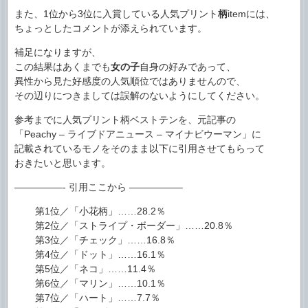
また、1位から3位に入賞している人気プリント
柄
itemには、
ちょっとしたコメントが添えられています。
補足になりますが、
この結果はあくまでも
女の子
自身の好みであって、
異性から見た好感度の人気順位ではありませんので、
その辺りにつきましては誤解のないようにしてください。
参考までに人気プリント柄ベストテンを、元記事の
「Peachy – ライブドアニュース – マイナビウーマン」に
記載されているモノをそのまま以下に引用させてもらって
おきたいと思います。
—————- 引用ここから —————–
第1位／「小花柄」……28.2％
第2位／「ストライプ・ボーダー」……20.8％
第3位／「チェック」……16.8％
第4位／「ドット」……16.1％
第5位／「ネコ」……11.4％
第6位／「マリン」……10.1％
第7位／「ハート」……7.7％