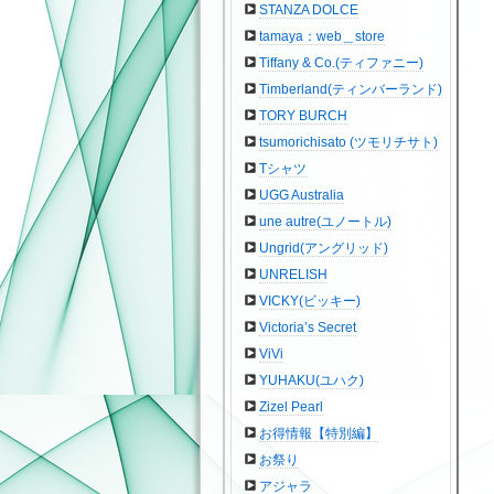
STANZA DOLCE
tamaya：web＿store
Tiffany & Co.(ティファニー)
Timberland(ティンバーランド)
TORY BURCH
tsumorichisato (ツモリチサト)
Tシャツ
UGG Australia
une autre(ユノートル)
Ungrid(アングリッド)
UNRELISH
VICKY(ビッキー)
Victoria’s Secret
ViVi
YUHAKU(ユハク)
Zizel Pearl
お得情報【特別編】
お祭り
アジャラ