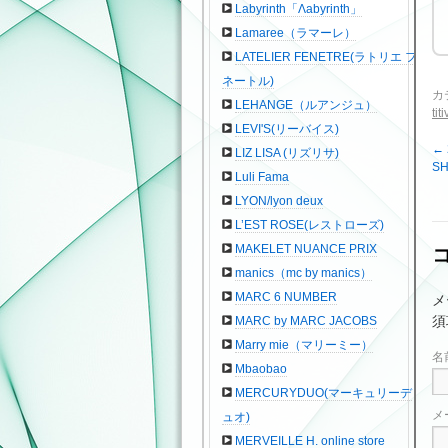
Labyrinth「Λabyrinth」
Lamaree（ラマーレ）
LATELIER FENETRE(ラトリエ フ
ネートル)
カ
LEHANGE（ルアンジュ）
tit
LEVI'S(リーバイス)
←
LIZ LISA (リズリサ)
SH
Luli Fama
LYON/lyon deux
L’EST ROSE(レストローズ)
MAKELET NUANCE PRIX
manics（mc by manics）
MARC 6 NUMBER
メ
須
MARC by MARC JACOBS
Marry mie（マリーミー）
名
Mbaobao
MERCURYDUO(マーキュリーデ
メ
ュオ)
MERVEILLE H. online store