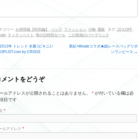
テゴリー:
お得情報【特別編】
,
バッグ
,
ファッション
,
小物
,
通販
タグ:
10％OFF
,
ivate
,
ティティベイト
,
母の日特別セール
この投稿のパーマリンク
2013年 トレンド 水着 (ビキニ) /
美紀×titivateコラボ★総レースバッグリボ
OPLIST.com by CROOZ
ンワンピース
→
コメントをどうぞ
ールアドレスが公開されることはありません。
*
が付いている欄は必
項目です
*
前
*
ールアドレス