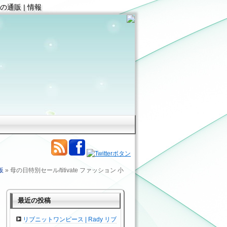
の通販 | 情報
販
» 母の日特別セール/titivate ファッション 小
最近の投稿
リブニットワンピース | Rady リブ