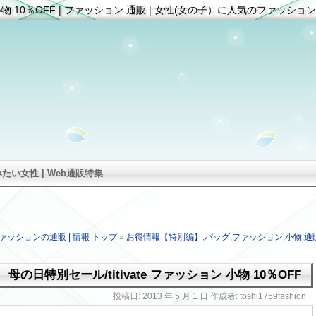
 小物 10％OFF | ファッション 通販 | 女性(女の子）に人気のファッション
い女性 | Web通販特集
ァッションの通販 | 情報 トップ
»
お得情報【特別編】
,
バッグ
,
ファッション
,
小物
,
通
母の日特別セール/titivate ファッション 小物 10％OFF
投稿日:
2013 年 5 月 1 日
作成者:
toshi1759fashion