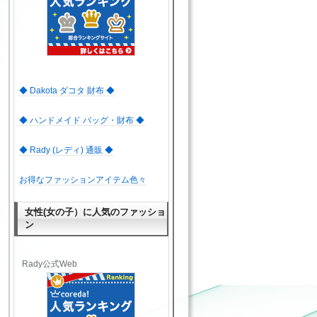
◆ Dakota ダコタ 財布 ◆
◆ ハンドメイド バッグ・財布 ◆
◆ Rady (レディ) 通販 ◆
お得なファッションアイテム色々
女性(女の子）に人気のファッショ
ン
Rady公式Web