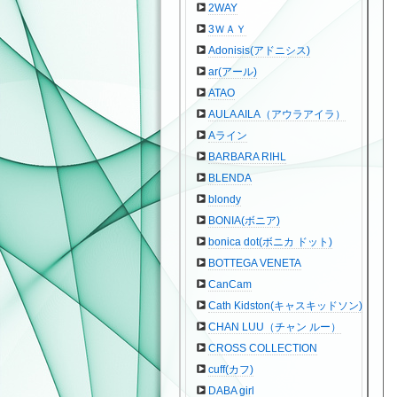
2WAY
3ＷＡＹ
Adonisis(アドニシス)
ar(アール)
ATAO
AULA AILA（アウラアイラ）
Aライン
BARBARA RIHL
BLENDA
blondy
BONIA(ボニア)
bonica dot(ボニカ ドット)
BOTTEGA VENETA
CanCam
Cath Kidston(キャスキッドソン)
CHAN LUU（チャン ルー）
CROSS COLLECTION
cuff(カフ)
DABA girl