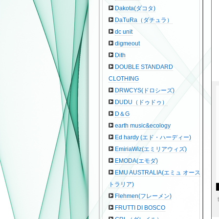
Dakota(ダコタ)
DaTuRa（ダチュラ）
dc unit
digmeout
Dith
DOUBLE STANDARD
CLOTHING
DRWCYS(ドロシーズ)
DUDU（ドゥドゥ）
D＆G
earth music&ecology
Ed hardy (エド・ハーディー)
EmiriaWiz(エミリアウィズ)
EMODA(エモダ)
EMU AUSTRALIA(エミュ オース
トラリア)
Flehmen(フレーメン)
FRUTTI DI BOSCO