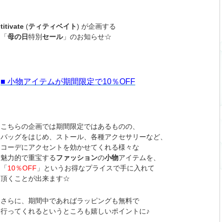
titivate
(
ティティベイト
) が企画する
「
母の日
特別
セール
」のお知らせ☆
■ 小物アイテムが期間限定で10％OFF
こちらの企画では期間限定ではあるものの、
バッグをはじめ、ストール、各種アクセサリーなど、
コーデにアクセントを効かせてくれる様々な
魅力的で重宝する
ファッション
の
小物
アイテムを、
「
10％OFF
」というお得なプライスで手に入れて
頂くことが出来ます☆
さらに、期間中であればラッピングも無料で
行ってくれるというところも嬉しいポイントに♪