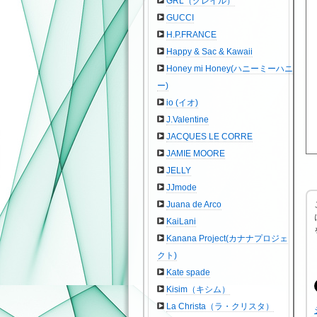
GRL（グレイル）
GUCCI
H.P.FRANCE
Happy & Sac & Kawaii
Honey mi Honey(ハニーミーハニ
ー)
io (イオ)
J.Valentine
JACQUES LE CORRE
JAMIE MOORE
JELLY
JJmode
Juana de Arco
KaiLani
Kanana Project(カナナプロジェ
クト)
Kate spade
Kisim（キシム）
La Christa（ラ・クリスタ）