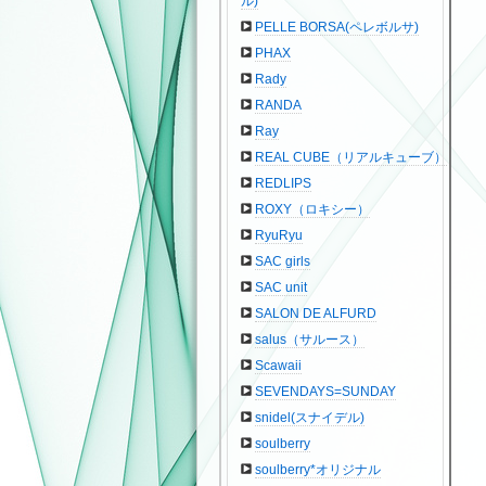
ル)
PELLE BORSA(ペレボルサ)
PHAX
Rady
RANDA
Ray
REAL CUBE（リアルキューブ）
REDLIPS
ROXY（ロキシー）
RyuRyu
SAC girls
SAC unit
SALON DE ALFURD
salus（サルース）
Scawaii
SEVENDAYS=SUNDAY
snidel(スナイデル)
soulberry
soulberry*オリジナル