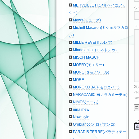
MERVEILLE H.(メルベイユアッ
ウ
シュ)
Mew's(ミューズ)
コ
Michell Macaron(ミシェルマカロ
ン)
MILLE REVE(ミルレブ)
Minnetonka（ミネトンカ）
MISCH MASCH
MOERY(モエリー)
MONOIR(モノワール)
MORE
次
MOROKO BAR(モロコバー)
<bl
NARACAMICIE(ナラカミーチェ)
<im
NIMES(ニーム)
nina mew
Nowistyle
こ
Orobianco(オロビアンコ)
PARADIS TERRE(パラディテー