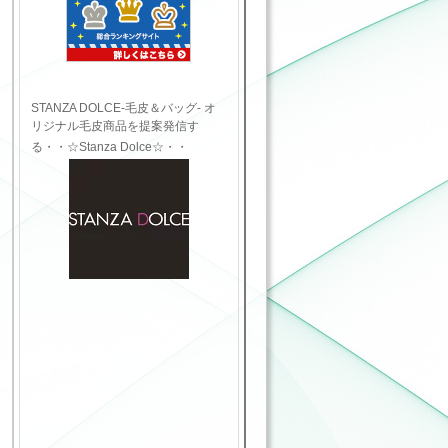
STANZA DOLCE-毛皮＆バッグ- オ
リジナル毛皮商品を提案発信す
る・・☆Stanza Dolce☆・・