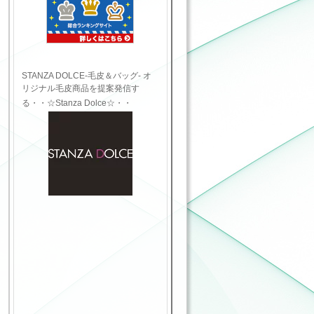
STANZA DOLCE-毛皮＆バッグ- オ
リジナル毛皮商品を提案発信す
る・・☆Stanza Dolce☆・・