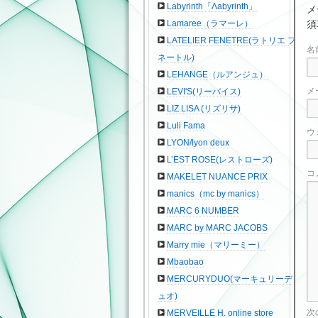
Labyrinth「Λabyrinth」
メ
須
Lamaree（ラマーレ）
LATELIER FENETRE(ラトリエ フ
名
ネートル)
LEHANGE（ルアンジュ）
メ
LEVI'S(リーバイス)
LIZ LISA (リズリサ)
Luli Fama
ウ
LYON/lyon deux
L’EST ROSE(レストローズ)
コ
MAKELET NUANCE PRIX
manics（mc by manics）
MARC 6 NUMBER
MARC by MARC JACOBS
Marry mie（マリーミー）
Mbaobao
MERCURYDUO(マーキュリーデ
ュオ)
次
MERVEILLE H. online store