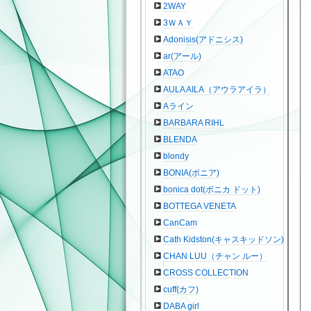
2WAY
3ＷＡＹ
Adonisis(アドニシス)
ar(アール)
ATAO
AULA AILA（アウラアイラ）
Aライン
BARBARA RIHL
BLENDA
blondy
BONIA(ボニア)
bonica dot(ボニカ ドット)
BOTTEGA VENETA
CanCam
Cath Kidston(キャスキッドソン)
CHAN LUU（チャン ルー）
CROSS COLLECTION
cuff(カフ)
DABA girl