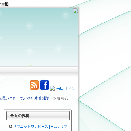
 情報
壊
,
思いつき・つぶやき
,
水着
,
通販
» 水着 格安
最近の投稿
リブニットワンピース | Rady リブ