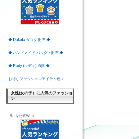
◆ Dakota ダコタ 財布 ◆
◆ ハンドメイド バッグ・財布 ◆
◆ Rady (レディ) 通販 ◆
お得なファッションアイテム色々
女性(女の子）に人気のファッショ
ン
Rady公式Web