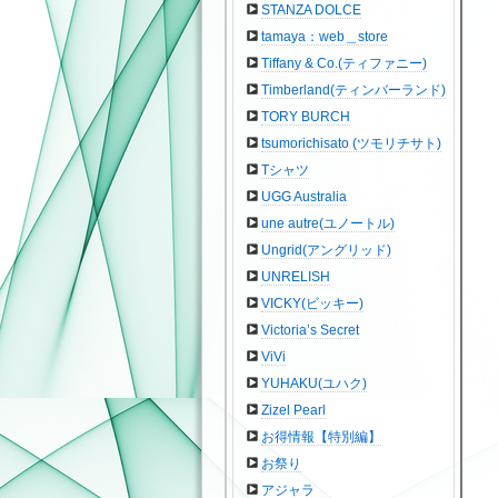
STANZA DOLCE
tamaya：web＿store
Tiffany & Co.(ティファニー)
Timberland(ティンバーランド)
TORY BURCH
tsumorichisato (ツモリチサト)
Tシャツ
UGG Australia
une autre(ユノートル)
Ungrid(アングリッド)
UNRELISH
VICKY(ビッキー)
Victoria’s Secret
ViVi
YUHAKU(ユハク)
Zizel Pearl
お得情報【特別編】
お祭り
アジャラ