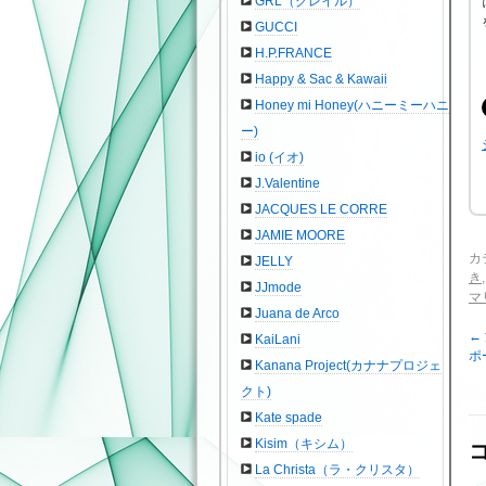
GRL（グレイル）
GUCCI
H.P.FRANCE
Happy & Sac & Kawaii
Honey mi Honey(ハニーミーハニ
ー)
io (イオ)
J.Valentine
JACQUES LE CORRE
JAMIE MOORE
カ
JELLY
き
JJmode
マ
Juana de Arco
←
KaiLani
ポ
Kanana Project(カナナプロジェ
クト)
Kate spade
Kisim（キシム）
La Christa（ラ・クリスタ）