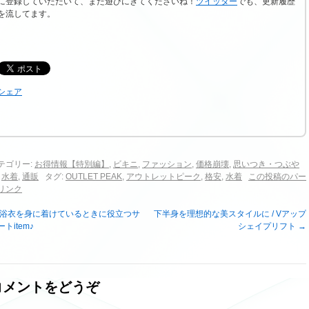
に登録していただいて、また遊びにきてくださいね！
ツイッター
でも、更新履歴
を流してます。
シェア
テゴリー:
お得情報【特別編】
,
ビキニ
,
ファッション
,
価格崩壊
,
思いつき・つぶや
,
水着
,
通販
タグ:
OUTLET PEAK
,
アウトレットピーク
,
格安
,
水着
この投稿のパー
リンク
浴衣を身に着けているときに役立つサ
下半身を理想的な美スタイルに / Vアップ
ートitem♪
シェイプリフト
→
コメントをどうぞ