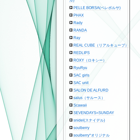
ル)
PELLE BORSA(ペレボルサ)
PHAX
Rady
RANDA
Ray
REAL CUBE（リアルキューブ）
REDLIPS
ROXY（ロキシー）
RyuRyu
SAC girls
SAC unit
SALON DE ALFURD
salus（サルース）
Scawaii
SEVENDAYS=SUNDAY
snidel(スナイデル)
soulberry
soulberry*オリジナル