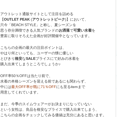
アウトレット通販サイトとして注目を詰める
【
OUTLET PEAK
(
アウトレットピーク
)】において、
只今「BEACH STYLE」と称し、夏シーズンを
思う存分満喫できる人気ブランドの
お洒落
で
可愛い水着
を
豊富に取りそろえた企画が好評開催中となっています。
こちらの企画の最大の注目ポイントは、
やはり何といっても、ユーザーの懐に優しい
とびきり
格安
な
SALE
プライスにて好みの水着を
購入出来てしまうところでしょうか♪
OFF率50％OFFは当たり前で、
水着の本格シーズンを迎える前であるにも関わらず、
中には
最大OFF率が既に71％OFF
にも至るitemまで
用意してくれています。
まだ、今季のスイムウェアーがお決まりになっていない
という女性は、良品を格安なプライスで購入出来てしまう、
こちらの企画をチェックしてみる価値は充分にあると思います。