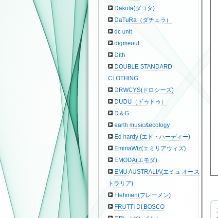
Dakota(ダコタ)
DaTuRa（ダチュラ）
dc unit
digmeout
Dith
DOUBLE STANDARD
CLOTHING
DRWCYS(ドロシーズ)
DUDU（ドゥドゥ）
D＆G
earth music&ecology
Ed hardy (エド・ハーディー)
EmiriaWiz(エミリアウィズ)
EMODA(エモダ)
EMU AUSTRALIA(エミュ オース
トラリア)
Flehmen(フレーメン)
FRUTTI DI BOSCO