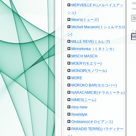
<bl
MERVEILLE H.(メルベイユアッ
<im
シュ)
Mew's(ミューズ)
Michell Macaron(ミシェルマカロ
こ
ン)
MILLE REVE(ミルレブ)
Minnetonka（ミネトンカ）
MISCH MASCH
MOERY(モエリー)
MONOIR(モノワール)
MORE
MOROKO BAR(モロコバー)
NARACAMICIE(ナラカミーチェ)
NIMES(ニーム)
nina mew
Nowistyle
Orobianco(オロビアンコ)
PARADIS TERRE(パラディテー