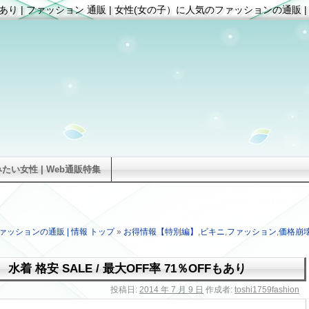
FFもあり | ファッション 通販 | 女性(女の子）に人気のファッションの通販 |
い女性 | Web通販特集
ァッションの通販 | 情報 トップ
»
お得情報【特別編】
,
ビキニ
,
ファッション
,
価格崩
水着 格安 SALE / 最大OFF率 71％OFFもあり
投稿日:
2014 年 7 月 9 日
作成者:
toshi1759fashion