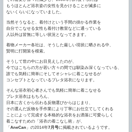
もうほとんど浴衣姿の女性を見かけることが滅多に
ないくらいになっていました。
当然そうなると、着付けという手間の掛かる作業を
自分でこなせる女性も着付け教室などに通っている
人以外は皆無に等しい状況となってきます。
着物メーカー各社は、そうした厳しい現状に晒される中、
賢明に打開策を模索。
そうして世の中にお目見えしたのが、
今ではこちらの方が若い方々の間では馴染み深くなっている、
誰でも気軽に簡単にそしてオシャレに着こなせるが
コンセプトとなっているプレタ浴衣になります。
そんな浴衣初心者さんでも気軽に簡単に着こなせる
プレタ浴衣はもちろん、
日本に古くから伝わる反物選びからはじまり、
その選んだ反物を手作業により丁寧にお仕立てしてくれる
ことによって完成する本格的な浴衣をお洒落に可愛らしく
着こなすための「浴衣の着こなし術」が、
「
AneCan
」の2014年
7月号
に掲載されているようです。