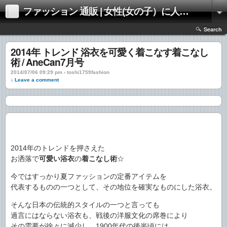
ファッション 通販 | 女性(女の子）に人気のファッションの通販 | 情報
Search
2014年 トレンド 浴衣を可愛く着こなす着こなし
術 / AneCan7月号
2014/07/06 09:29 pm › toshi1759fashion
↓ Leave a comment
2014年のトレンドを押さえた
お洒落で
可愛い浴衣
の
着こなし術
☆
今ではすっかり夏ファッションの定番アイテムを
代表するものの一つとして、その地位を確実なものにした浴衣。
そんな日本の伝統的スタイルの一つと言っても
過言にはならない浴衣も、戦後の洋服文化の席巻により
その需要が徐々に減少し、1900年代の後半頃には