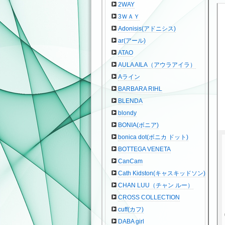
2WAY
3ＷＡＹ
Adonisis(アドニシス)
ar(アール)
ATAO
AULA AILA（アウラアイラ）
Aライン
BARBARA RIHL
BLENDA
blondy
BONIA(ボニア)
bonica dot(ボニカ ドット)
BOTTEGA VENETA
CanCam
Cath Kidston(キャスキッドソン)
CHAN LUU（チャン ルー）
CROSS COLLECTION
cuff(カフ)
DABA girl