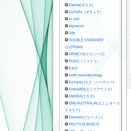
Dakota(ダコタ)
DaTuRa（ダチュラ）
dc unit
digmeout
Dith
DOUBLE STANDARD
CLOTHING
DRWCYS(ドロシーズ)
DUDU（ドゥドゥ）
D＆G
earth music&ecology
Ed hardy (エド・ハーディー)
EmiriaWiz(エミリアウィズ)
EMODA(エモダ)
EMU AUSTRALIA(エミュ オース
トラリア)
Flehmen(フレーメン)
FRUTTI DI BOSCO