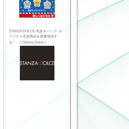
STANZA DOLCE-毛皮＆バッグ- オ
リジナル毛皮商品を提案発信す
る・・☆Stanza Dolce☆・・