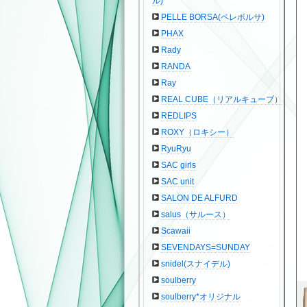
ル)
PELLE BORSA(ペレボルサ)
PHAX
Rady
RANDA
Ray
REAL CUBE（リアルキューブ）
REDLIPS
ROXY（ロキシー）
RyuRyu
SAC girls
SAC unit
SALON DE ALFURD
salus（サルース）
Scawaii
SEVENDAYS=SUNDAY
snidel(スナイデル)
soulberry
soulberry*オリジナル