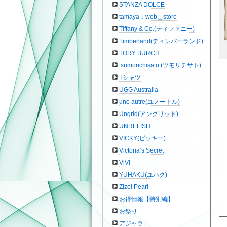
STANZA DOLCE
tamaya：web＿store
Tiffany & Co.(ティファニー)
Timberland(ティンバーランド)
TORY BURCH
tsumorichisato (ツモリチサト)
Tシャツ
UGG Australia
une autre(ユノートル)
Ungrid(アングリッド)
UNRELISH
VICKY(ビッキー)
Victoria’s Secret
ViVi
YUHAKU(ユハク)
Zizel Pearl
お得情報【特別編】
お祭り
アジャラ