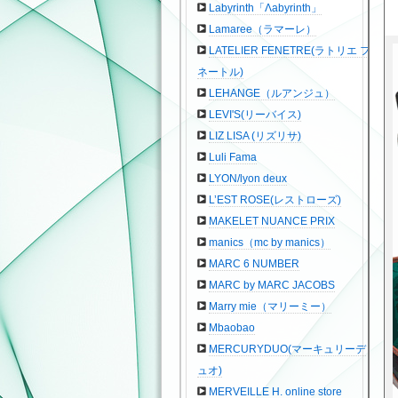
Labyrinth「Λabyrinth」
Lamaree（ラマーレ）
LATELIER FENETRE(ラトリエ フ
ネートル)
LEHANGE（ルアンジュ）
LEVI'S(リーバイス)
LIZ LISA (リズリサ)
Luli Fama
LYON/lyon deux
L’EST ROSE(レストローズ)
MAKELET NUANCE PRIX
manics（mc by manics）
MARC 6 NUMBER
MARC by MARC JACOBS
Marry mie（マリーミー）
Mbaobao
MERCURYDUO(マーキュリーデ
ュオ)
MERVEILLE H. online store