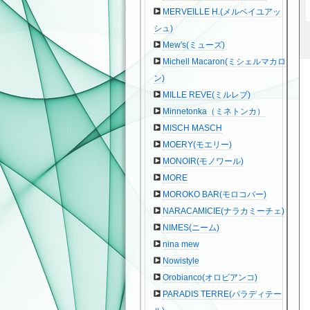
MERVEILLE H.(メルベイユアッ
シュ)
Mew's(ミューズ)
Michell Macaron(ミシェルマカロ
ン)
MILLE REVE(ミルレブ)
Minnetonka（ミネトンカ）
MISCH MASCH
MOERY(モエリー)
MONOIR(モノワール)
MORE
MOROKO BAR(モロコバー)
NARACAMICIE(ナラカミーチェ)
NIMES(ニーム)
nina mew
Nowistyle
Orobianco(オロビアンコ)
PARADIS TERRE(パラディテー