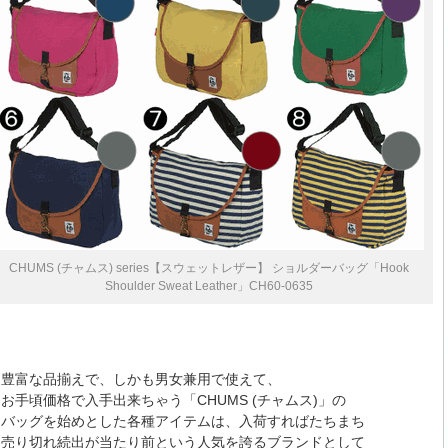
CHUMS (チャムス) series【スウェットレザー】 ショルダーバッグ「Hook
Shoulder Sweat Leather」CH60-0635
豊富な品揃えで、しかも男女兼用で使えて、
お手頃価格で入手出来ちゃう「CHUMS (チャムス)」の
バッグを始めとした各種アイテムは、入荷すればたちまち
売り切れ続出が当たり前という人気を誇るブランドとして