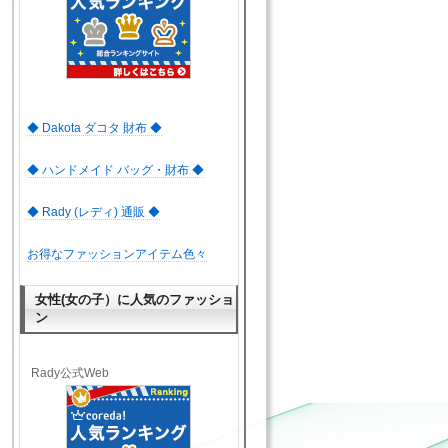
◆ Dakota ダコタ 財布 ◆
◆ ハンドメイド バッグ・財布 ◆
◆ Rady (レディ) 通販 ◆
お得なファッションアイテム色々
女性(女の子）に人気のファッショ
ン
Rady公式Web