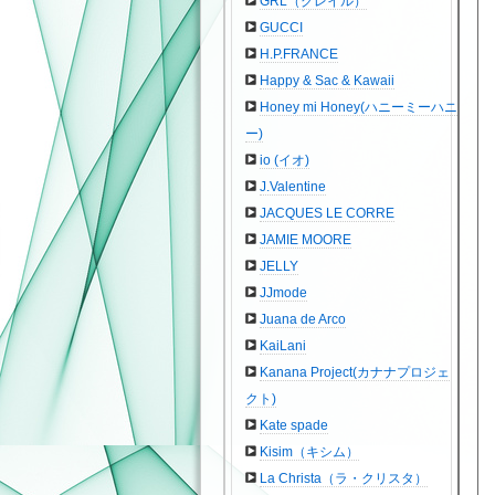
GRL（グレイル）
GUCCI
H.P.FRANCE
Happy & Sac & Kawaii
Honey mi Honey(ハニーミーハニ
ー)
io (イオ)
J.Valentine
JACQUES LE CORRE
JAMIE MOORE
JELLY
JJmode
Juana de Arco
KaiLani
Kanana Project(カナナプロジェ
クト)
Kate spade
Kisim（キシム）
La Christa（ラ・クリスタ）