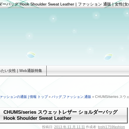
ーバッグ Hook Shoulder Sweat Leather | ファッション 通販 
い女性 | Web通販特集
ァッションの通販 | 情報 トップ
»
バッグ
,
ファッション
,
通販
» CHUMS/series 
CHUMS/series スウェットレザー ショルダーバッグ
Hook Shoulder Sweat Leather
投稿日:
2013 年 11 月 11 日
作成者:
toshi1759fashion