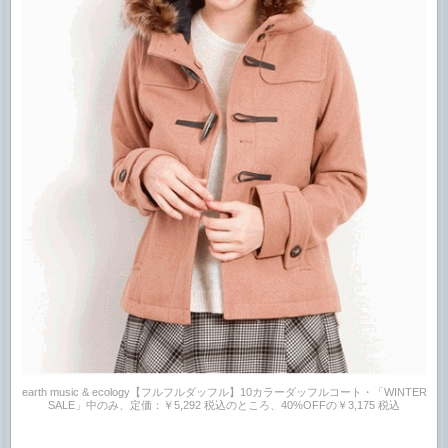
earth music & ecology【フルフルダッフル】10カラーダッフルコート・「WINTER
SALE」中のみ、定価：￥5,292 税込のところ、40%OFFの￥3,175 税込