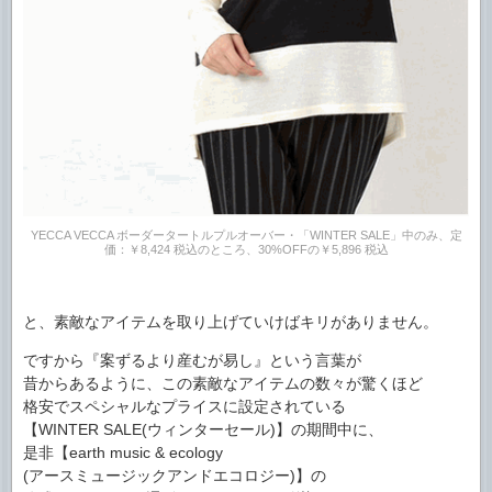
YECCA VECCA ボーダータートルプルオーバー・「WINTER SALE」中のみ、定
価：￥8,424 税込のところ、30%OFFの￥5,896 税込
と、素敵なアイテムを取り上げていけばキリがありません。
ですから『案ずるより産むが易し』という言葉が
昔からあるように、この素敵なアイテムの数々が驚くほど
格安でスペシャルなプライスに設定されている
【WINTER SALE(ウィンターセール)】の期間中に、
是非【earth music & ecology
(アースミュージックアンドエコロジー)】の