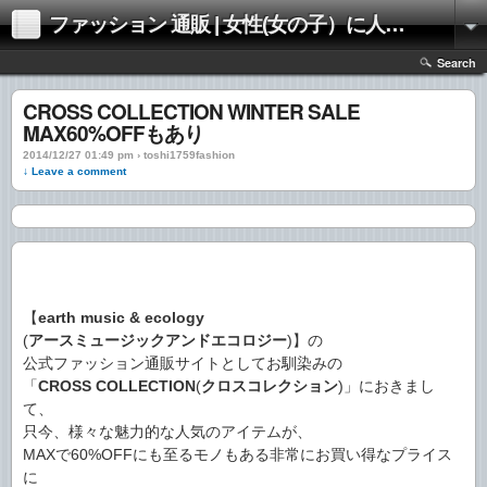
ファッション 通販 | 女性(女の子）に人気のファッションの通販 | 情報
Search
CROSS COLLECTION WINTER SALE
MAX60%OFFもあり
2014/12/27 01:49 pm › toshi1759fashion
↓ Leave a comment
【
earth music & ecology
(
アースミュージックアンドエコロジー
)】の
公式ファッション通販サイトとしてお馴染みの
「
CROSS COLLECTION
(
クロスコレクション
)」におきまし
て、
只今、様々な魅力的な人気のアイテムが、
MAXで60%OFFにも至るモノもある非常にお買い得なプライス
に