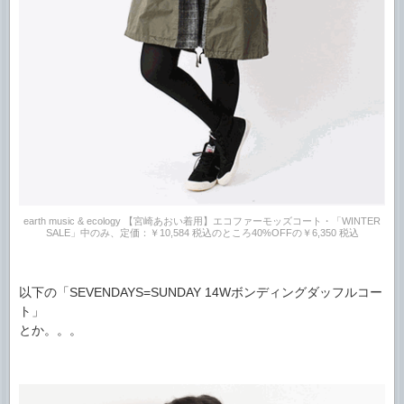
earth music & ecology 【宮崎あおい着用】エコファーモッズコート・「WINTER
SALE」中のみ、定価：￥10,584 税込のところ40%OFFの￥6,350 税込
以下の「SEVENDAYS=SUNDAY 14Wボンディングダッフルコー
ト」
とか。。。