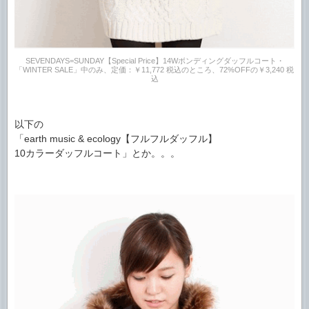
SEVENDAYS=SUNDAY【Special Price】14Wボンディングダッフルコート・
「WINTER SALE」中のみ、定価：￥11,772 税込のところ、72%OFFの￥3,240 税
込
以下の
「earth music & ecology【フルフルダッフル】
10カラーダッフルコート」とか。。。