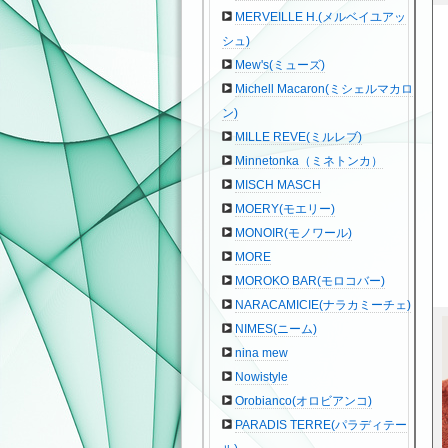
MERVEILLE H.(メルベイユアッ
シュ)
Mew's(ミューズ)
Michell Macaron(ミシェルマカロ
ン)
MILLE REVE(ミルレブ)
Minnetonka（ミネトンカ）
MISCH MASCH
MOERY(モエリー)
MONOIR(モノワール)
MORE
MOROKO BAR(モロコバー)
NARACAMICIE(ナラカミーチェ)
NIMES(ニーム)
nina mew
Nowistyle
Orobianco(オロビアンコ)
PARADIS TERRE(パラディテー