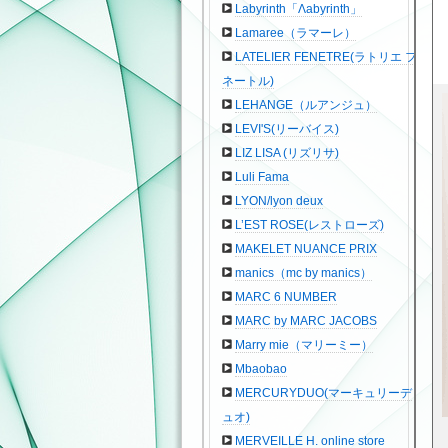
Labyrinth「Λabyrinth」
Lamaree（ラマーレ）
LATELIER FENETRE(ラトリエ フ
ネートル)
LEHANGE（ルアンジュ）
LEVI'S(リーバイス)
LIZ LISA (リズリサ)
Luli Fama
LYON/lyon deux
L’EST ROSE(レストローズ)
MAKELET NUANCE PRIX
manics（mc by manics）
MARC 6 NUMBER
MARC by MARC JACOBS
Marry mie（マリーミー）
Mbaobao
MERCURYDUO(マーキュリーデ
ュオ)
MERVEILLE H. online store