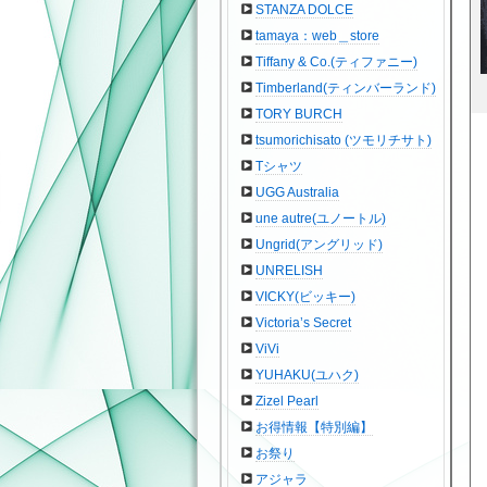
STANZA DOLCE
tamaya：web＿store
Tiffany & Co.(ティファニー)
Timberland(ティンバーランド)
TORY BURCH
tsumorichisato (ツモリチサト)
Tシャツ
UGG Australia
une autre(ユノートル)
Ungrid(アングリッド)
UNRELISH
VICKY(ビッキー)
Victoria’s Secret
ViVi
YUHAKU(ユハク)
Zizel Pearl
お得情報【特別編】
お祭り
アジャラ