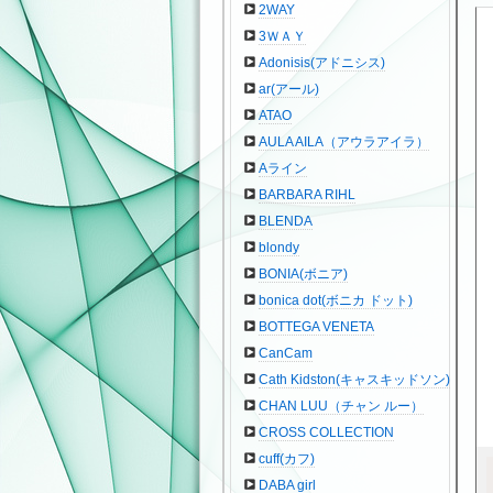
2WAY
3ＷＡＹ
Adonisis(アドニシス)
ar(アール)
ATAO
AULA AILA（アウラアイラ）
Aライン
BARBARA RIHL
BLENDA
blondy
BONIA(ボニア)
bonica dot(ボニカ ドット)
BOTTEGA VENETA
CanCam
Cath Kidston(キャスキッドソン)
CHAN LUU（チャン ルー）
CROSS COLLECTION
cuff(カフ)
DABA girl