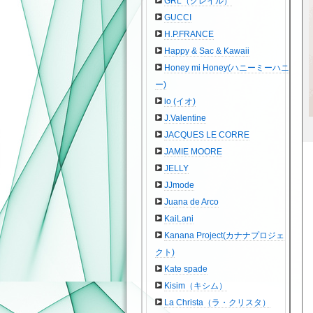
GRL（グレイル）
GUCCI
H.P.FRANCE
Happy & Sac & Kawaii
Honey mi Honey(ハニーミーハニ
ー)
io (イオ)
J.Valentine
JACQUES LE CORRE
JAMIE MOORE
JELLY
JJmode
Juana de Arco
KaiLani
Kanana Project(カナナプロジェ
クト)
Kate spade
Kisim（キシム）
La Christa（ラ・クリスタ）