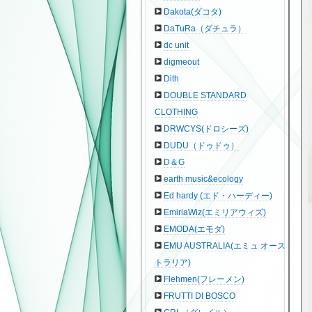
Dakota(ダコタ)
DaTuRa（ダチュラ）
dc unit
digmeout
Dith
DOUBLE STANDARD
CLOTHING
DRWCYS(ドロシーズ)
DUDU（ドゥドゥ）
D＆G
earth music&ecology
Ed hardy (エド・ハーディー)
EmiriaWiz(エミリアウィズ)
EMODA(エモダ)
EMU AUSTRALIA(エミュ オース
トラリア)
Flehmen(フレーメン)
FRUTTI DI BOSCO