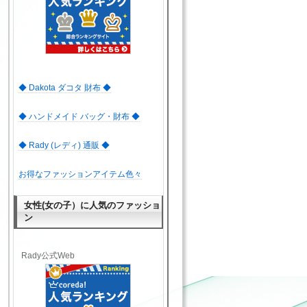
◆ Dakota ダコタ 財布 ◆
◆ ハンドメイド バッグ・財布 ◆
◆ Rady (レディ) 通販 ◆
お得なファッションアイテム色々
女性(女の子）に人気のファッショ
ン
Rady公式Web