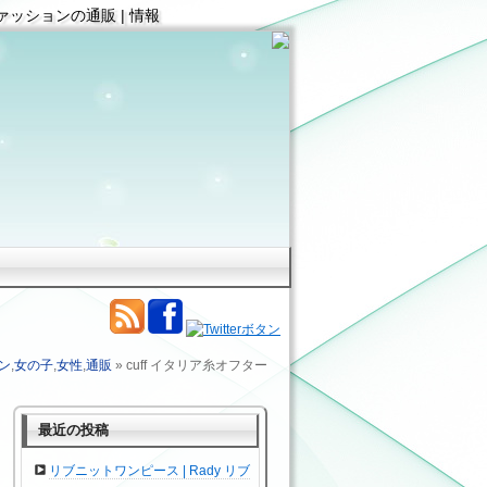
ファッションの通販 | 情報
ン
,
女の子
,
女性
,
通販
» cuff イタリア糸オフター
最近の投稿
リブニットワンピース | Rady リブ