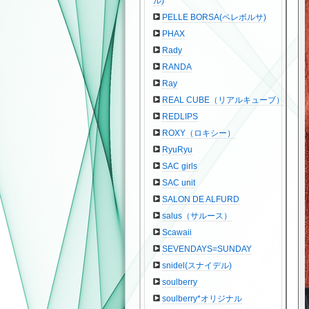
ル)
PELLE BORSA(ペレボルサ)
PHAX
Rady
RANDA
Ray
REAL CUBE（リアルキューブ）
REDLIPS
ROXY（ロキシー）
RyuRyu
SAC girls
SAC unit
SALON DE ALFURD
salus（サルース）
Scawaii
SEVENDAYS=SUNDAY
snidel(スナイデル)
soulberry
soulberry*オリジナル