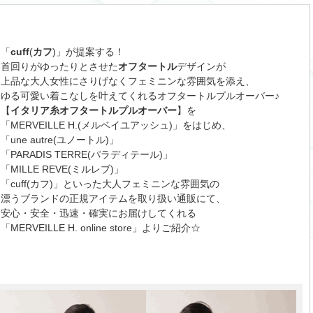
「
cuff
(
カフ
)」が提案する！
首回りがゆったりとさせた
オフタートル
デザインが
上品な大人女性にさりげなくフェミニンな雰囲気を添え、
ゆる可愛い着こなしを叶えてくれるオフタートルプルオーバー♪
【
イタリア糸オフタートルプルオーバー
】を
「MERVEILLE H.(メルベイユアッシュ)」をはじめ、
「une autre(ユノートル)」
「PARADIS TERRE(パラディテール)」
「MILLE REVE(ミルレブ)」
「cuff(カフ)」といった大人フェミニンな雰囲気の
漂うブランドの正規アイテムを取り扱い通販にて、
安心・安全・迅速・確実にお届けしてくれる
「MERVEILLE H. online store」よりご紹介☆