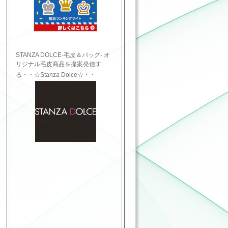
STANZA DOLCE-毛皮＆バッグ- オ
リジナル毛皮商品を提案発信す
る・・☆Stanza Dolce☆・・