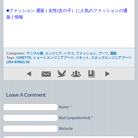
■ファッション 通販 | 女性(女の子）に人気のファッションの通
販 | 情報
Categories:
アニマル柄
,
エンジニア
,
ハラコ
,
ファッション
,
ブーツ
,
通販
Tags:
GINETTE
,
ショートエンジニアブーツ
,
ジネット
,
スタッズエンジニアブーツ
(254-83802) 92
Leave A Comment
Name *
Mail (unpublished) *
Website