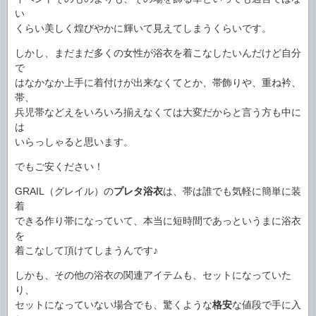
い
くらい美しく煌びやかに輝いて見えてしまうくらいです。
しかし、まだまだ多くの女性が浴衣を着こなしたいんだけど自分
で
はなかなか上手に着付けが出来なくてとか、帯飾りや、重ね衿、
帯、
兵児帯などえをいろいろ揃えなくては大変だからと言う方も中に
は
いらっしゃると思います。
でもご安ください！
GRAIL（グレイル）の
プレタ浴衣
は、帯は誰でも気軽に簡単に装
着
できる作り帯になっていて、本当に短時間であっというまに浴衣
を
着こなして頂けてしまうんです♪
しかも、その他の浴衣の関連アイテムも、セットになっていた
り、
セットになっていない場合でも、驚くような
格安
な値段で手に入