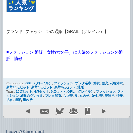
ブランド: ファッションの通販【GRAIL（グレイル）】
■ファッション 通販 | 女性(女の子）に人気のファッションの通
販 | 情報
Categories:
GRL（グレイル）
,
ファッション
,
プレタ浴衣
,
浴衣
,
激安
,
花柄浴衣
,
豪華10点セット
,
豪華4点セット
,
豪華6点セット
,
通販
Tags:
10点セット
,
4点セット
,
6点セット
,
GRL（グレイル）
,
ファッション
,
ファ
ッション 通販のグレイル
,
プレタ浴衣
,
兵児帯
,
夏
,
女の子
,
女性
,
帯
,
帯飾り
,
格安
,
浴衣
,
通販
,
重ね衿
Leave A Comment