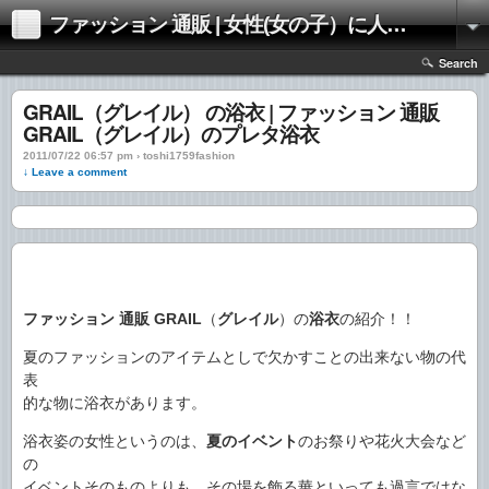
ファッション 通販 | 女性(女の子）に人気のファッションの通販 | 情報
Search
GRAIL（グレイル） の浴衣 | ファッション 通販
GRAIL（グレイル）のプレタ浴衣
2011/07/22 06:57 pm › toshi1759fashion
↓ Leave a comment
ファッション
通販
GRAIL
（
グレイル
）の
浴衣
の紹介！！
夏のファッションのアイテムとしで欠かすことの出来ない物の代
表
的な物に浴衣があります。
浴衣姿の女性というのは、
夏のイベント
のお祭りや花火大会など
の
イベントそのものよりも、その場を飾る華といっても過言ではな