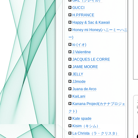
GRL（グレイル）
GUCCI
H.P.FRANCE
Happy & Sac & Kawaii
Honey mi Honey(ハニーミーハニ
ー)
io (イオ)
J.Valentine
JACQUES LE CORRE
JAMIE MOORE
JELLY
JJmode
Juana de Arco
KaiLani
Kanana Project(カナナプロジェ
クト)
Kate spade
Kisim（キシム）
La Christa（ラ・クリスタ）