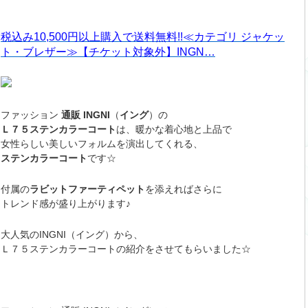
税込み10,500円以上購入で送料無料!!≪カテゴリ ジャケッ
ト・ブレザー≫【チケット対象外】INGN…
ファッション
通販
INGNI
（
イング
）の
Ｌ７５ステンカラーコート
は、暖かな着心地と上品で
女性らしい美しいフォルムを演出してくれる、
ステンカラーコート
です☆
付属の
ラビットファーティペット
を添えればさらに
トレンド感が盛り上がります♪
大人気のINGNI（イング）から、
Ｌ７５ステンカラーコートの紹介をさせてもらいました☆