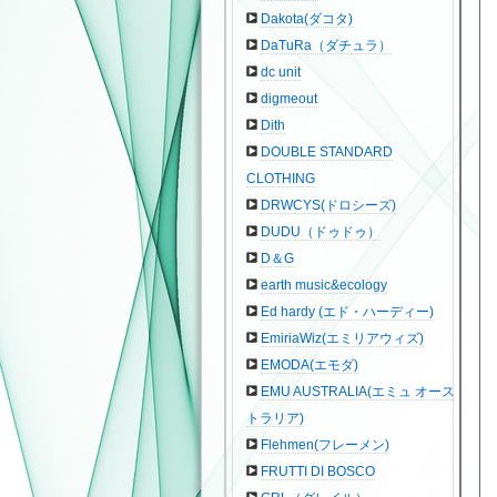
Dakota(ダコタ)
DaTuRa（ダチュラ）
dc unit
digmeout
Dith
DOUBLE STANDARD
CLOTHING
DRWCYS(ドロシーズ)
DUDU（ドゥドゥ）
D＆G
earth music&ecology
Ed hardy (エド・ハーディー)
EmiriaWiz(エミリアウィズ)
EMODA(エモダ)
EMU AUSTRALIA(エミュ オース
トラリア)
Flehmen(フレーメン)
FRUTTI DI BOSCO