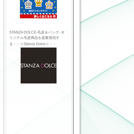
STANZA DOLCE-毛皮＆バッグ- オ
リジナル毛皮商品を提案発信す
る・・☆Stanza Dolce☆・・