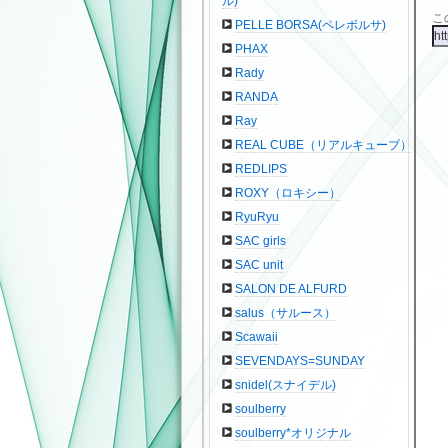
ル)
こ
PELLE BORSA(ペレボルサ)
PHAX
Rady
RANDA
Ray
REAL CUBE（リアルキューブ）
REDLIPS
ROXY（ロキシー）
RyuRyu
SAC girls
SAC unit
SALON DE ALFURD
salus（サルース）
Scawaii
SEVENDAYS=SUNDAY
snidel(スナイデル)
soulberry
soulberry*オリジナル