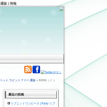
販 | 情報
ペット
,
ラビットファー
,
通販
» INGNI（イン
最近の投稿
リブニットワンピース | Rady リブ