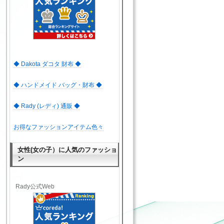
◆ Dakota ダコタ 財布 ◆
◆ ハンドメイド バッグ・財布 ◆
◆ Rady (レディ) 通販 ◆
お得なファッションアイテム色々
女性(女の子）に人気のファッショ
ン
Rady公式Web