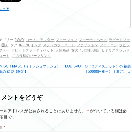
シェア
テゴリー:
2WAY
,
コート・アウター
,
ファッション
,
ファーティペット
,
ラビットファ
,
通販
タグ:
INGNI
,
イング
,
ステンカラーコート
,
ファッション
,
フェミニン
,
ラビッ
ファー
,
ラビットファーティペット
,
人気商品
,
女の子
,
女性
,
通販
,
Ｌ７５ステンカラ
コート
この投稿のパーマリンク
MISCH MASCH（ミッシュマッシュ）
LODISPOTTO（ロディスポット）の 福袋
販の 福袋【限定】
【50000円相当】【限定】
→
コメントをどうぞ
ールアドレスが公開されることはありません。
*
が付いている欄は必
項目です
*
前