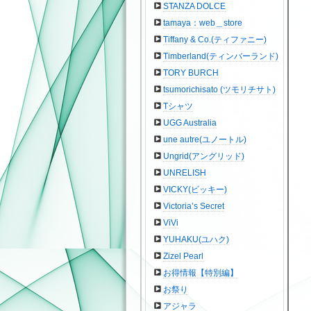
STANZA DOLCE
tamaya：web＿store
Tiffany & Co.(ティファニー)
Timberland(ティンバーランド)
TORY BURCH
tsumorichisato (ツモリチサト)
Tシャツ
UGG Australia
une autre(ユノートル)
Ungrid(アングリッド)
UNRELISH
VICKY(ビッキー)
Victoria’s Secret
ViVi
YUHAKU(ユハク)
Zizel Pearl
お得情報【特別編】
お祭り
アジャラ