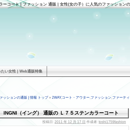
ラーコート | ファッション 通販 | 女性(女の子）に人気のファッションの通
い女性 | Web通販特集
ァッションの通販 | 情報 トップ
»
2WAY
,
コート・アウター
,
ファッション
,
ファーティ
INGNI（イング） 通販の Ｌ７５ステンカラーコート
投稿日:
2011 年 12 月 17 日
作成者:
toshi1759fashion