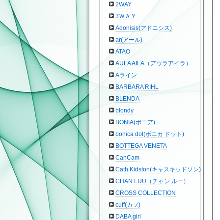
2WAY
3ＷＡＹ
Adonisis(アドニシス)
ar(アール)
ATAO
AULA AILA（アウラアイラ）
Aライン
BARBARA RIHL
BLENDA
blondy
BONIA(ボニア)
bonica dot(ボニカ ドット)
BOTTEGA VENETA
CanCam
Cath Kidston(キャスキッドソン)
CHAN LUU（チャン ルー）
CROSS COLLECTION
cuff(カフ)
DABA girl