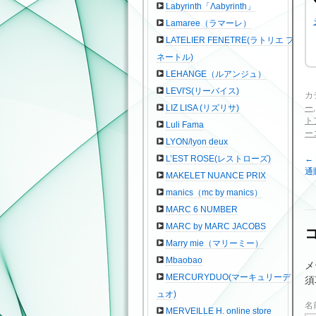
Labyrinth「Λabyrinth」
Lamaree（ラマーレ）
LATELIER FENETRE(ラトリエ フ
ネートル)
LEHANGE（ルアンジュ）
LEVI'S(リーバイス)
カ
ー
LIZ LISA (リズリサ)
ト
Luli Fama
ー
LYON/lyon deux
←
L’EST ROSE(レストローズ)
通
MAKELET NUANCE PRIX
manics（mc by manics）
MARC 6 NUMBER
MARC by MARC JACOBS
Marry mie（マリーミー）
Mbaobao
メ
MERCURYDUO(マーキュリーデ
須
ュオ)
名
MERVEILLE H. online store