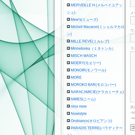
MERVEILLE H.(メルベイユアッ
シュ)
メ
Mew's(ミューズ)
Michell Macaron(ミシェルマカロ
ウ
ン)
MILLE REVE(ミルレブ)
コ
Minnetonka（ミネトンカ）
MISCH MASCH
MOERY(モエリー)
MONOIR(モノワール)
MORE
MOROKO BAR(モロコバー)
NARACAMICIE(ナラカミーチェ)
NIMES(ニーム)
nina mew
次
<bl
Nowistyle
<im
Orobianco(オロビアンコ)
PARADIS TERRE(パラディテー