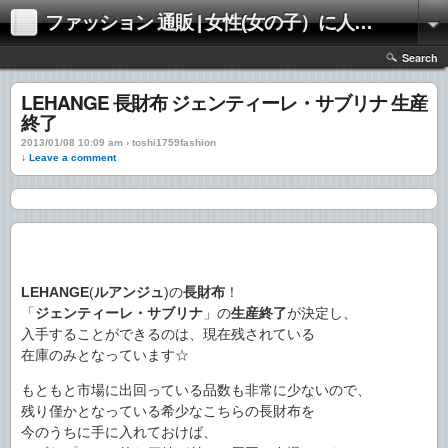
ファッション 通販 | 女性(女の子）に人気のファッションの通販 | 情報
Search
LEHANGE 長財布 ジェンティーレ・サブリナ 生産
終了
2013/01/08 10:09 am › toshi1759fashion
↓ Leave a comment
LEHANGE
(
ルアンジュ
)の
長財布
！
「
ジェンティーレ・サブリナ
」の
生産終了
が決定し、
入手することができるのは、現在残されている
在庫のみとなっています☆
もともと市場に出回っている品数も非常に少ないので、
残り僅かとなっている希少なこちらの長財布を
今のうちに手に入れておけば、