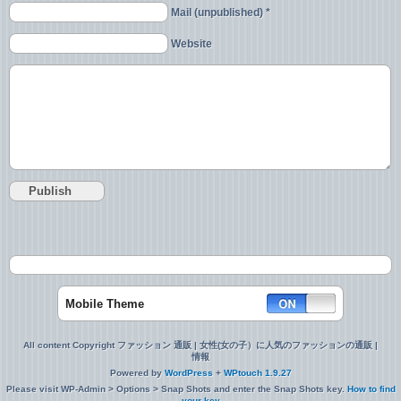
Mail (unpublished) *
Website
Mobile Theme
All content Copyright ファッション 通販 | 女性(女の子）に人気のファッションの通販 |
情報
Powered by
WordPress
+
WPtouch 1.9.27
Please visit WP-Admin > Options > Snap Shots and enter the Snap Shots key.
How to find
your key