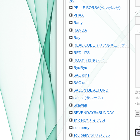
ル)
PELLE BORSA(ペレボルサ)
ウ
PHAX
Rady
RANDA
コ
Ray
REAL CUBE（リアルキューブ）
REDLIPS
ROXY（ロキシー）
RyuRyu
SAC girls
SAC unit
SALON DE ALFURD
次
salus（サルース）
<bl
<im
Scawaii
SEVENDAYS=SUNDAY
snidel(スナイデル)
こ
soulberry
soulberry*オリジナル