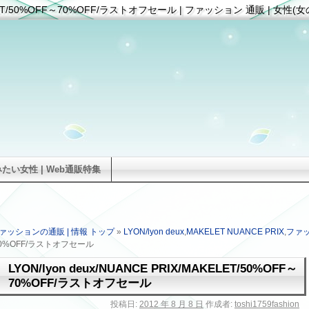
/MAKELET/50%OFF～70%OFF/ラストオフセール | ファッション 通販 |
い女性 | Web通販特集
ァッションの通販 | 情報 トップ
»
LYON/lyon deux
,
MAKELET NUANCE PRIX
,
ファ
F～70%OFF/ラストオフセール
LYON/lyon deux/NUANCE PRIX/MAKELET/50%OFF～
70%OFF/ラストオフセール
投稿日:
2012 年 8 月 8 日
作成者:
toshi1759fashion