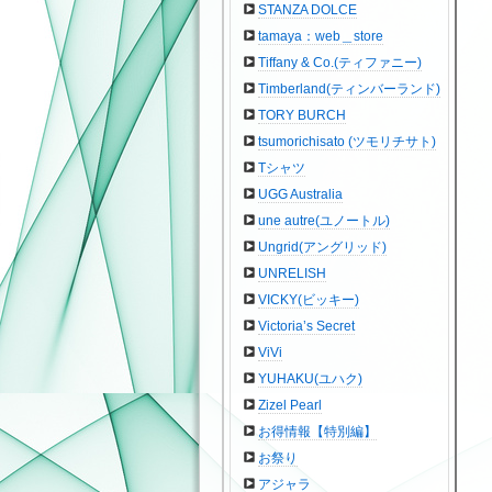
STANZA DOLCE
tamaya：web＿store
Tiffany & Co.(ティファニー)
Timberland(ティンバーランド)
TORY BURCH
tsumorichisato (ツモリチサト)
Tシャツ
UGG Australia
une autre(ユノートル)
Ungrid(アングリッド)
UNRELISH
VICKY(ビッキー)
Victoria’s Secret
ViVi
YUHAKU(ユハク)
Zizel Pearl
お得情報【特別編】
お祭り
アジャラ