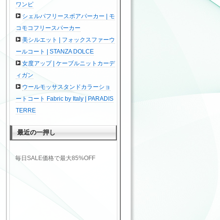
ワンピ
シェルパフリースボアパーカー | モ
コモコフリースパーカー
美シルエット | フォックスファーウ
ールコート | STANZA DOLCE
女度アップ | ケーブルニットカーデ
ィガン
ウールモッサスタンドカラーショ
ートコート Fabric by Italy | PARADIS
TERRE
最近の一押し
毎日SALE価格で最大85%OFF