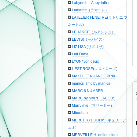
Labyrinth「Λabyrinth」
Lamaree（ラマーレ）
LATELIER FENETRE(ラトリエ フ
ネートル)
LEHANGE（ルアンジュ）
LEVI'S(リーバイス)
LIZ LISA (リズリサ)
Luli Fama
LYON/lyon deux
L’EST ROSE(レストローズ)
MAKELET NUANCE PRIX
manics（mc by manics）
MARC 6 NUMBER
MARC by MARC JACOBS
Marry mie（マリーミー）
Mbaobao
MERCURYDUO(マーキュリーデ
ュオ)
MERVEILLE H. online store