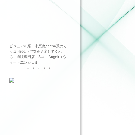
ビジュアル系＋小悪魔ageha系のカ
ッコ可愛い♪浴衣を提案してくれ
る、通販専門店「SweetAngel(スウ
ィートエンジェル)」
↓ ↓ ↓ ↓ ↓