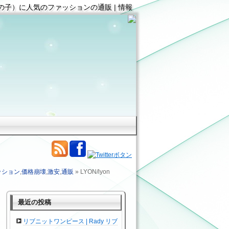
 女性(女の子）に人気のファッションの通販 | 情報
ッション
,
価格崩壊
,
激安
,
通販
» LYON/lyon
最近の投稿
リブニットワンピース | Rady リブ