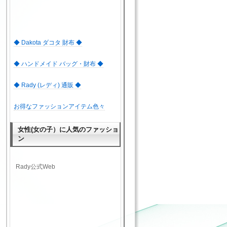
◆ Dakota ダコタ 財布 ◆
◆ ハンドメイド バッグ・財布 ◆
◆ Rady (レディ) 通販 ◆
お得なファッションアイテム色々
女性(女の子）に人気のファッショ
ン
Rady公式Web