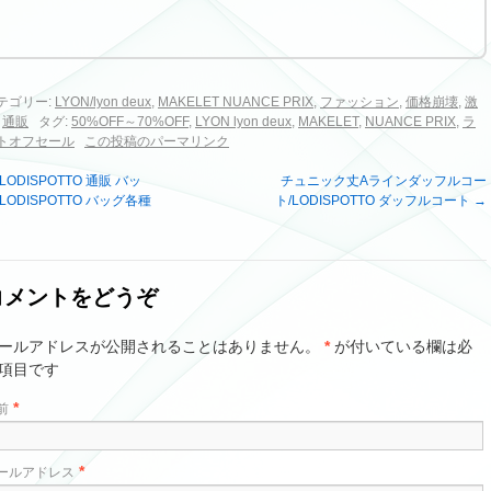
テゴリー:
LYON/lyon deux
,
MAKELET NUANCE PRIX
,
ファッション
,
価格崩壊
,
激
,
通販
タグ:
50%OFF～70%OFF
,
LYON lyon deux
,
MAKELET
,
NUANCE PRIX
,
ラ
トオフセール
この投稿のパーマリンク
LODISPOTTO 通販 バッ
チュニック丈Aラインダッフルコー
/LODISPOTTO バッグ各種
ト/LODISPOTTO ダッフルコート
→
コメントをどうぞ
ールアドレスが公開されることはありません。
*
が付いている欄は必
項目です
*
前
*
ールアドレス