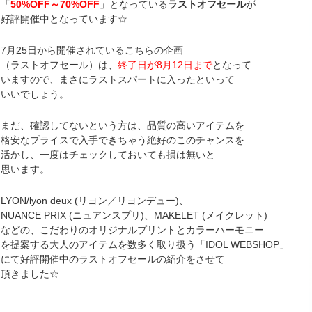
「
50%OFF～70%OFF
」となっている
ラストオフセール
が
好評開催中となっています☆
7月25日から開催されているこちらの企画
（ラストオフセール）は、
終了日が8月12日まで
となって
いますので、まさにラストスパートに入ったといって
いいでしょう。
まだ、確認してないという方は、品質の高いアイテムを
格安なプライスで入手できちゃう絶好のこのチャンスを
活かし、一度はチェックしておいても損は無いと
思います。
LYON/lyon deux (リヨン／リヨンデュー)、
NUANCE PRIX (ニュアンスプリ)、MAKELET (メイクレット)
などの、こだわりのオリジナルプリントとカラーハーモニー
を提案する大人のアイテムを数多く取り扱う「IDOL WEBSHOP」
にて好評開催中のラストオフセールの紹介をさせて
頂きました☆