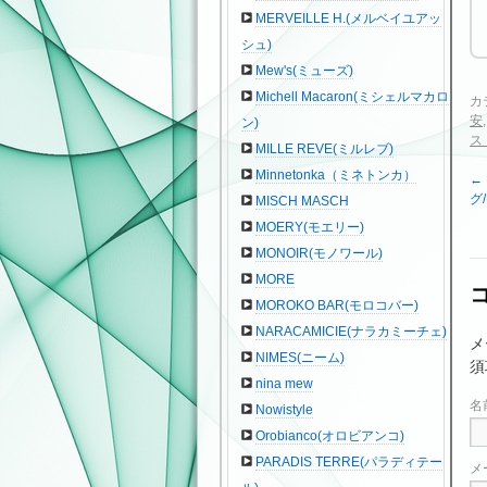
MERVEILLE H.(メルベイユアッ
シュ)
Mew's(ミューズ)
Michell Macaron(ミシェルマカロ
カ
安
ン)
ス
MILLE REVE(ミルレブ)
Minnetonka（ミネトンカ）
←
グ
MISCH MASCH
MOERY(モエリー)
MONOIR(モノワール)
MORE
MOROKO BAR(モロコバー)
NARACAMICIE(ナラカミーチェ)
メ
NIMES(ニーム)
須
nina mew
名
Nowistyle
Orobianco(オロビアンコ)
PARADIS TERRE(パラディテー
メ