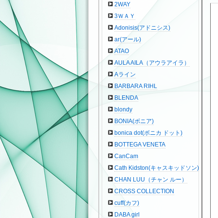
2WAY
3ＷＡＹ
Adonisis(アドニシス)
ar(アール)
ATAO
AULA AILA（アウラアイラ）
Aライン
BARBARA RIHL
BLENDA
blondy
BONIA(ボニア)
bonica dot(ボニカ ドット)
BOTTEGA VENETA
CanCam
Cath Kidston(キャスキッドソン)
CHAN LUU（チャン ルー）
CROSS COLLECTION
cuff(カフ)
DABA girl