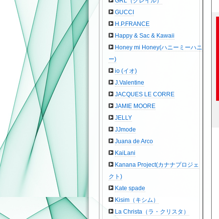
GRL（グレイル）
GUCCI
H.P.FRANCE
Happy & Sac & Kawaii
Honey mi Honey(ハニーミーハニ
ー)
io (イオ)
J.Valentine
JACQUES LE CORRE
JAMIE MOORE
JELLY
JJmode
Juana de Arco
KaiLani
Kanana Project(カナナプロジェ
クト)
Kate spade
Kisim（キシム）
La Christa（ラ・クリスタ）