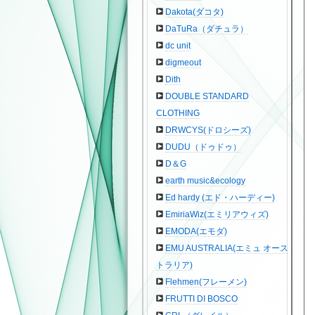
Dakota(ダコタ)
DaTuRa（ダチュラ）
dc unit
digmeout
Dith
DOUBLE STANDARD
CLOTHING
DRWCYS(ドロシーズ)
DUDU（ドゥドゥ）
D＆G
earth music&ecology
Ed hardy (エド・ハーディー)
EmiriaWiz(エミリアウィズ)
EMODA(エモダ)
EMU AUSTRALIA(エミュ オース
トラリア)
Flehmen(フレーメン)
FRUTTI DI BOSCO