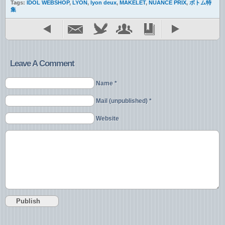
Tags:
IDOL WEBSHOP
,
LYON
,
lyon deux
,
MAKELET
,
NUANCE PRIX
,
ボトム特
集
Leave A Comment
Name *
Mail (unpublished) *
Website