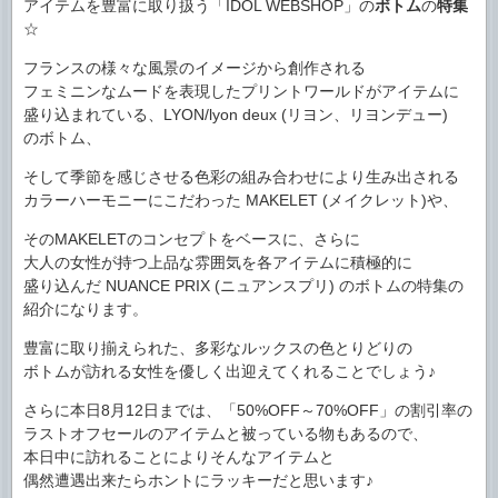
アイテムを豊富に取り扱う「IDOL WEBSHOP」の
ボトム
の
特集
☆
フランスの様々な風景のイメージから創作される
フェミニンなムードを表現したプリントワールドがアイテムに
盛り込まれている、LYON/lyon deux (リヨン、リヨンデュー)
のボトム、
そして季節を感じさせる色彩の組み合わせにより生み出される
カラーハーモニーにこだわった MAKELET (メイクレット)や、
そのMAKELETのコンセプトをベースに、さらに
大人の女性が持つ上品な雰囲気を各アイテムに積極的に
盛り込んだ NUANCE PRIX (ニュアンスプリ) のボトムの特集の
紹介になります。
豊富に取り揃えられた、多彩なルックスの色とりどりの
ボトムが訪れる女性を優しく出迎えてくれることでしょう♪
さらに本日8月12日までは、「50%OFF～70%OFF」の割引率の
ラストオフセールのアイテムと被っている物もあるので、
本日中に訪れることによりそんなアイテムと
偶然遭遇出来たらホントにラッキーだと思います♪