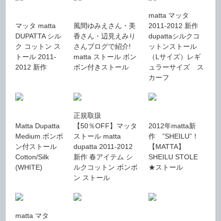
matta マッタ
マッタ matta
風間ゆみえさん・美
2011-2012 新作
DUPATTA シル
香さん・辺見えみり
dupattaシルクコ
ク コットン ス
さんブログで紹介!
ットンストール
トール 2011-
matta ストール ボン
（Lサイズ）レギ
2012 新作
ボン付きストール
ュラーサイズ ス
カーフ
正規取扱
Matta Dupatta
【50％OFF】マッタ
2012年matta新
Medium ボンボ
ストール matta
作 ”SHEILU”！
ン付ストール
dupatta 2011-2012
【MATTA】
Cotton/Silk
新作 春アイテム シ
SHEILU STOLE
(WHITE)
ルクコットン ボンボ
★ストール
ン ストール
matta マタ