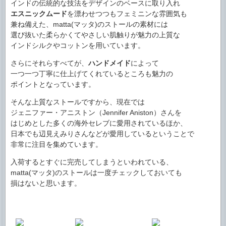
インドの伝統的な技法をデザインのベースに取り入れ
エスニックムード
を漂わせつつもフェミニンな雰囲気も
兼ね備えた、matta(マッタ)のストールの素材には
選び抜いた柔らかくてやさしい肌触りが魅力の上質な
インドシルクやコットンを用いています。
さらにそれらすべてが、
ハンドメイド
によって
一つ一つ丁寧に仕上げてくれているところも魅力の
ポイントとなっています。
そんな上質なストールですから、現在では
ジェニファー・アニストン（Jennifer Aniston）さんを
はじめとした多くの海外セレブに愛用されているほか、
日本でも辺見えみりさんなどが愛用しているということで
非常に注目を集めています。
入荷するとすぐに完売してしまうといわれている、
matta(マッタ)のストールは一度チェックしておいても
損はないと思います。