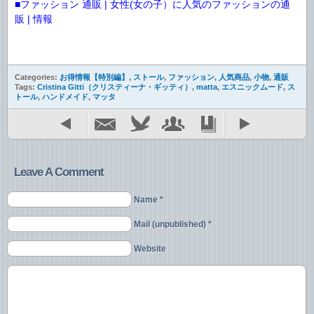
■ファッション 通販 | 女性(女の子）に人気のファッションの通
販 | 情報
Categories:
お得情報【特別編】
,
ストール
,
ファッション
,
人気商品
,
小物
,
通販
Tags:
Cristina Gitti（クリスティーナ・ギッティ）
,
matta
,
エスニックムード
,
ス
トール
,
ハンドメイド
,
マッタ
Leave A Comment
Name *
Mail (unpublished) *
Website