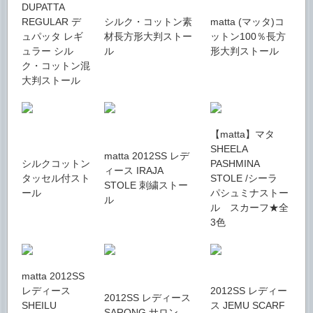
DUPATTA
REGULAR デ
シルク・コットン素
matta (マッタ)コ
ュパッタ レギ
材長方形大判ストー
ットン100％長方
ュラー シル
ル
形大判ストール
ク・コットン混
大判ストール
【matta】マタ
SHEELA
matta 2012SS レデ
シルクコットン
PASHMINA
ィース IRAJA
タッセル付スト
STOLE /シーラ
STOLE 刺繍ストー
ール
パシュミナストー
ル
ル スカーフ★全
3色
matta 2012SS
レディース
2012SS レディー
2012SS レディース
SHEILU
ス JEMU SCARF
SARONG サロン