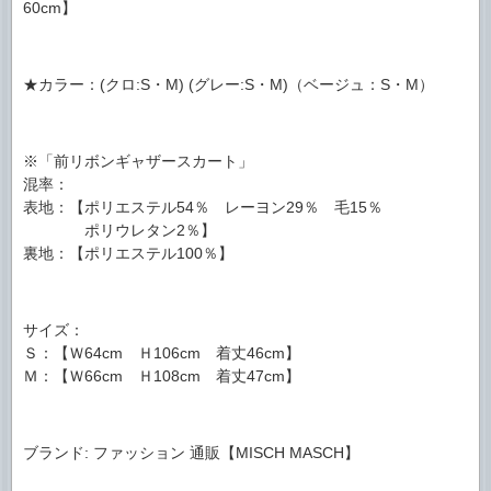
60cm】
★カラー：(クロ:S・M) (グレー:S・M)（ベージュ：S・M）
※「前リボンギャザースカート」
混率：
表地：【ポリエステル54％ レーヨン29％ 毛15％
ポリウレタン2％】
裏地：【ポリエステル100％】
サイズ：
Ｓ：【Ｗ64cm Ｈ106cm 着丈46cm】
Ｍ：【Ｗ66cm Ｈ108cm 着丈47cm】
ブランド: ファッション 通販【MISCH MASCH】