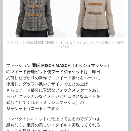
ファッション 通販 MISCH MASCH（ミッシュマッシュ）ツィード合繊ビット使フ
ードジャケット
ファッション
通販
MISCH MASCH
（
ミッシュマッシュ
）
の
ツィード合繊ビット使フードジャケット
は、昨日
入荷したばかりの新作で、ツイード素材をベースに
使用し、
ダッフル風
のデザインでまとめ上げ、
さらにフード部分に贅沢な
フォックスファー
をあし
らったクラシカルなイメージとリュクスなムードを
感じさせてくれる（ミッシュマッシュ）の
ジャケット
（
コート
）です☆
コンパクトシルエットに仕上げてあるのでダブつき
感もなく、細身の美しいスタイルを実現してくれる