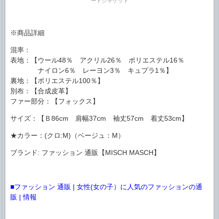
ードジャケット
※商品詳細
混率：
表地：【ウール48％ アクリル26％ ポリエステル16％
ナイロン6％ レーヨン3％ キュプラ1％】
裏地：【ポリエステル100％】
別布：【合成皮革】
ファー部分：【フォックス】
サイズ：【Ｂ86cm 肩幅37cm 袖丈57cm 着丈53cm】
★カラー：(クロ:M)（ベージュ：M）
ブランド: ファッション 通販【MISCH MASCH】
■ファッション 通販 | 女性(女の子）に人気のファッションの通
販 | 情報