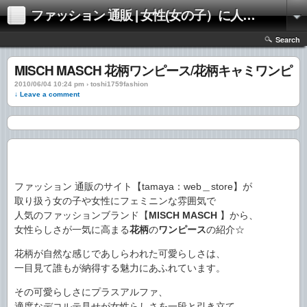
ファッション 通販 | 女性(女の子）に人気のファッションの通販 | 情報
Search
MISCH MASCH 花柄ワンピース/花柄キャミワンピ
2010/06/04 10:24 pm › toshi1759fashion
↓ Leave a comment
ファッション 通販のサイト【tamaya：web＿store】が
取り扱う女の子や女性にフェミニンな雰囲気で
人気のファッションブランド【
MISCH MASCH
】から、
女性らしさが一気に高まる
花柄
の
ワンピース
の紹介☆
花柄が自然な感じであしらわれた可愛らしさは、
一目見て誰もが納得する魅力にあふれています。
その可愛らしさにプラスアルファ、
適度なデコルテ見せが女性らしさを一段と引き立て、