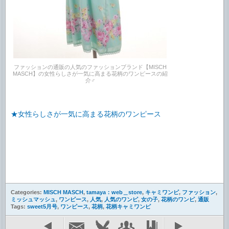
ファッションの通販の人気のファッションブランド【MISCH
MASCH】の女性らしさが一気に高まる花柄のワンピースの紹
介♂
★女性らしさが一気に高まる花柄のワンピース
Categories:
MISCH MASCH
,
tamaya：web＿store
,
キャミワンピ
,
ファッション
,
ミッシュマッシュ
,
ワンピース
,
人気
,
人気のワンピ
,
女の子
,
花柄のワンピ
,
通販
Tags:
sweet5月号
,
ワンピース
,
花柄
,
花柄キャミワンピ