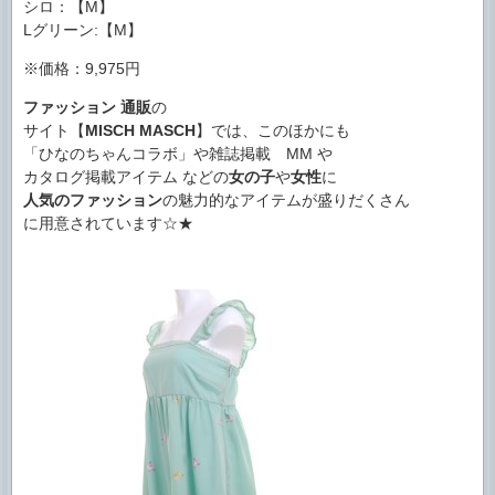
シロ：【M】
Lグリーン:【M】
※価格：9,975円
ファッション
通販
の
サイト【
MISCH MASCH
】では、このほかにも
「ひなのちゃんコラボ」や雑誌掲載 MM や
カタログ掲載アイテム などの
女の子
や
女性
に
人気のファッション
の魅力的なアイテムが盛りだくさん
に用意されています☆★