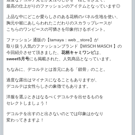
最高の仕上がりのファッションのアイテムとなっています◎
上品な中にどこか愛らしさのある花柄のパネル生地を使い、
胸元や裾にあしらわれたこだわりのスカラップレースが
こちらのワンピースの可憐さを印象付けるポイント。
ファッション 通販の【tamaya：web＿store】が
取り扱う人気のファッションブランド【MISCH MASCH 】の
今回紹介させて頂きました、
花柄キャミワンピ
は、
sweet5月号
にも掲載された、人気商品となっています。
ちなみに、デコルテとは首元にある「鎖骨」のこと。
過度な露出はマイナスになることもありますが、
デコルテは女性らしさの象徴でもあります。
洋服を選ぶときはなるべくデコルテを出せるものを
セレクトしましょう！
デコルテを出すのと出さないのとでは印象はかなり
変わってきますよ！