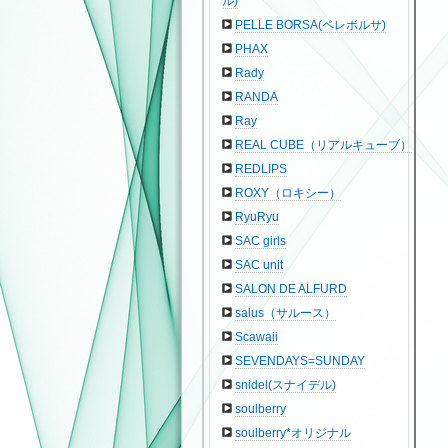
ル)
PELLE BORSA(ペレボルサ)
PHAX
Rady
RANDA
Ray
REAL CUBE（リアルキューブ）
REDLIPS
ROXY（ロキシー）
RyuRyu
SAC girls
SAC unit
SALON DE ALFURD
salus（サルース）
Scawaii
SEVENDAYS=SUNDAY
snidel(スナイデル)
soulberry
soulberry*オリジナル