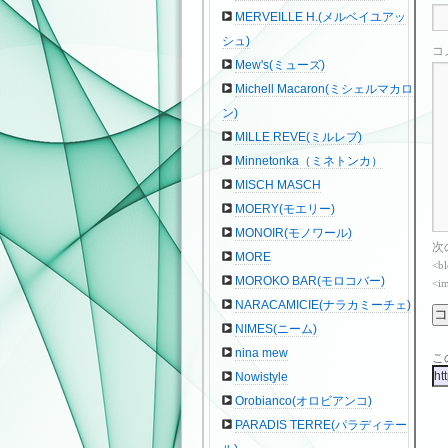
MERVEILLE H.(メルベイユアッ
シュ)
コ
Mew's(ミューズ)
Michell Macaron(ミシェルマカロ
ン)
MILLE REVE(ミルレブ)
Minnetonka（ミネトンカ）
MISCH MASCH
MOERY(モエリー)
MONOIR(モノワール)
次
MORE
<bl
MOROKO BAR(モロコバー)
<im
NARACAMICIE(ナラカミーチェ)
NIMES(ニーム)
nina mew
こ
Nowistyle
Orobianco(オロビアンコ)
PARADIS TERRE(パラディテー