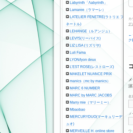
Labyrinth「Λabyrinth」
Lamaree（ラマーレ）
LATELIER FENETRE(ラトリエ フ
カ
デ
ネートル)
LEHANGE（ルアンジュ）
←
LEVI'S(リーバイス)
ク
LIZ LISA (リズリサ)
Luli Fama
LYON/lyon deux
L’EST ROSE(レストローズ)
MAKELET NUANCE PRIX
メ
manics（mc by manics）
須
MARC 6 NUMBER
MARC by MARC JACOBS
名
Marry mie（マリーミー）
Mbaobao
メ
MERCURYDUO(マーキュリーデ
ュオ)
ウ
MERVEILLE H. online store