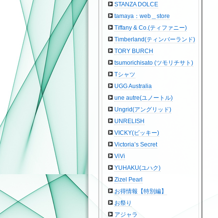
STANZA DOLCE
tamaya：web＿store
Tiffany & Co.(ティファニー)
Timberland(ティンバーランド)
TORY BURCH
tsumorichisato (ツモリチサト)
Tシャツ
UGG Australia
une autre(ユノートル)
Ungrid(アングリッド)
UNRELISH
VICKY(ビッキー)
Victoria’s Secret
ViVi
YUHAKU(ユハク)
Zizel Pearl
お得情報【特別編】
お祭り
アジャラ