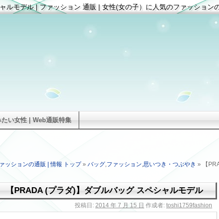
シャルモデル | ファッション 通販 | 女性(女の子）に人気のファッションの
い女性 | Web通販特集
ァッションの通販 | 情報 トップ
»
バッグ
,
ファッション
,
思いつき・つぶやき
» 【P
【PRADA (プラダ)】ダブルバッグ スペシャルモデル
投稿日:
2014 年 7 月 15 日
作成者:
toshi1759fashion