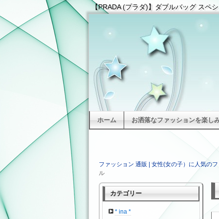
【PRADA (プラダ)】ダブルバッグ スペ
ホーム
お洒落なファッションを楽しみた
ファッション 通販 | 女性(女の子）に人気のフ
ル
カテゴリー
* ina *