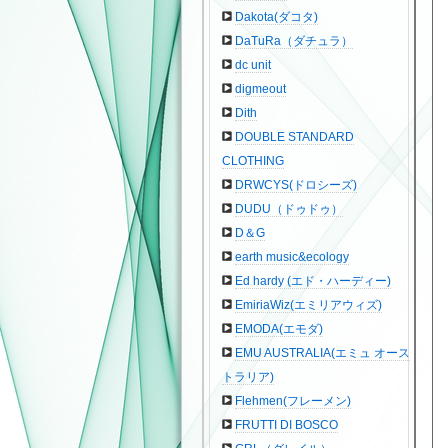
Dakota(ダコタ)
DaTuRa（ダチュラ）
dc unit
digmeout
Dith
DOUBLE STANDARD
CLOTHING
DRWCYS(ドロシーズ)
DUDU（ドゥドゥ）
D＆G
earth music&ecology
Ed hardy (エド・ハーディー)
EmiriaWiz(エミリアウィズ)
EMODA(エモダ)
EMU AUSTRALIA(エミュ オース
トラリア)
Flehmen(フレーメン)
FRUTTI DI BOSCO