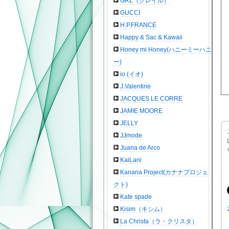
GRL（グレイル）
GUCCI
H.P.FRANCE
Happy & Sac & Kawaii
Honey mi Honey(ハニーミーハニ
ー)
io (イオ)
J.Valentine
JACQUES LE CORRE
JAMIE MOORE
JELLY
JJmode
Juana de Arco
KaiLani
Kanana Project(カナナプロジェ
クト)
Kate spade
Kisim（キシム）
La Christa（ラ・クリスタ）