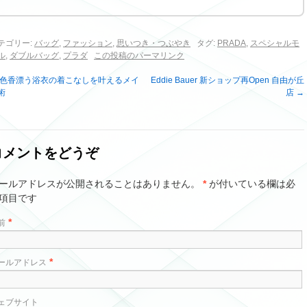
テゴリー:
バッグ
,
ファッション
,
思いつき・つぶやき
タグ:
PRADA
,
スペシャルモ
ル
,
ダブルバッグ
,
プラダ
この投稿のパーマリンク
色香漂う浴衣の着こなしを叶えるメイ
Eddie Bauer 新ショップ再Open 自由が丘
術
店
→
コメントをどうぞ
ールアドレスが公開されることはありません。
*
が付いている欄は必
項目です
*
前
*
ールアドレス
ェブサイト