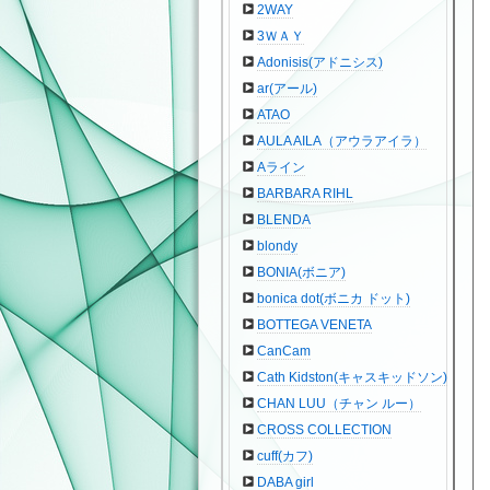
2WAY
3ＷＡＹ
Adonisis(アドニシス)
ar(アール)
ATAO
AULA AILA（アウラアイラ）
Aライン
BARBARA RIHL
BLENDA
blondy
BONIA(ボニア)
bonica dot(ボニカ ドット)
BOTTEGA VENETA
CanCam
Cath Kidston(キャスキッドソン)
CHAN LUU（チャン ルー）
CROSS COLLECTION
cuff(カフ)
DABA girl