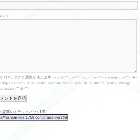
メント
の
HTML
タグと属性が使えます:
<a href="" title=""> <abbr title=""> <acronym title=""> <b>
ockquote cite=""> <cite> <code> <del datetime=""> <em> <i> <q cite=""> <strike> <strong>
g localsrc="" alt="">
の記事のトラックバックURL :