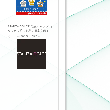
STANZA DOLCE-毛皮＆バッグ- オ
リジナル毛皮商品を提案発信す
る・・☆Stanza Dolce☆・・