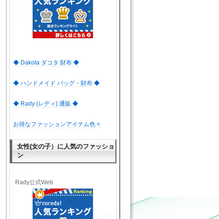
◆ Dakota ダコタ 財布 ◆
◆ ハンドメイド バッグ・財布 ◆
◆ Rady (レディ) 通販 ◆
お得なファッションアイテム色々
女性(女の子）に人気のファッショ
ン
Rady公式Web