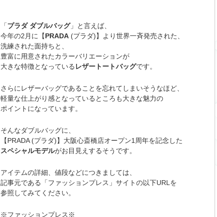
「
プラダ
ダブルバッグ
」と言えば、
今年の2月に【
PRADA
(プラダ)】より世界一斉発売された、
洗練された面持ちと、
豊富に用意されたカラーバリエーションが
大きな特徴となっている
レザートートバッグ
です。
さらにレザーバッグであることを忘れてしまいそうなほど、
軽量な仕上がり感となっているところも大きな魅力の
ポイントになっています。
そんなダブルバッグに、
【PRADA (プラダ)】大阪心斎橋店オープン1周年を記念した
スペシャルモデル
がお目見えするそうです。
アイテムの詳細、値段などにつきましては、
記事元である「ファッションプレス」サイトの以下URLを
参照してみてください。
※ファッションプレス※