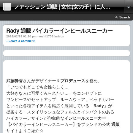
ファッション 通販 | 女性(女の子）に人気のファッションの通販 | 情報
Search
Rady 通販 バイカラーインヒールスニーカー
2016/02/28 01:30 pm › toshi1759fashion
↓ Leave a comment
武藤静香
さんがデザイナー＆
プロデュース
を務め、
「いつでもどこでも女性らしく…
大好きな人に可愛くみられたい…」をコンセプトに
ワンピースやセットアップ、ルームウェア、ベッドカバー
といった各種アイテムを幅広く展開している「
Rady
」が
提案する！スタイリッシュなフォルムとインパクトのある
バイカラ―デザインが印象的な
インヒールスニーカー
！
【
バイカラー
インヒールスニーカー】をブランドの公式
通販
サイトよりご紹介☆