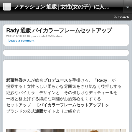
ファッション 通販 | 女性(女の子）に人気のファッションの通販 | 情報
Search
Rady 通販 バイカラーフレームセットアップ
2015/11/10 10:02 pm › toshi1759fashion
↓ Leave a comment
武藤静香
さんが総合
プロデュース
を手掛ける、「
Rady
」が
提案する！女性らしい柔らかな雰囲気をさり気なく後押しする
絶妙なバイカラ―デザインと、その優しげなディティールを
一段と格上げする繊細な刺繍がお洒落心をくすぐる
セットアップ！【
バイカラーフレームセットアップ
】を
ブランドの公式
通販
サイトよりご紹介☆