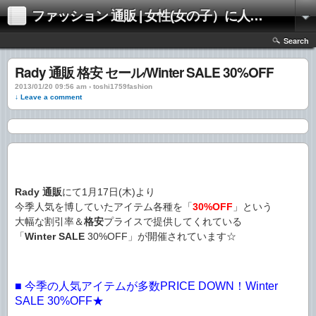
ファッション 通販 | 女性(女の子）に人気のファッションの通販 | 情報
Search
Rady 通販 格安 セール/Winter SALE 30%OFF
2013/01/20 09:56 am › toshi1759fashion
↓ Leave a comment
Rady
通販
にて1月17日(木)より
今季人気を博していたアイテム各種を「
30%OFF
」という
大幅な割引率＆
格安
プライスで提供してくれている
「
Winter SALE
30%OFF」が開催されています☆
■ 今季の人気アイテムが多数PRICE DOWN！Winter
SALE 30%OFF★