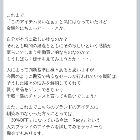
これまで、
「このアイテム良いなぁ」と気にはなっていたけど
金額的にちょっと・・・とか、
自分が本当に欲しい物なのか？
それとも時間の経過とともにその欲しいという感情が
薄らいでしまう衝動買い的なものなのか？
もうしばらく様子を見てみようとか・・・、
人によって判断基準は様々あると思いますが、
今回のように
割安
で格安なセールが行われている期間は、
そうした諸々の悩みを解消してくれて
賢く良品をゲットできちゃう
千載一遇のチャンスと言っても良いでしょう♪
また、これまでこちらのブランドのアイテムに
馴染みのなかった方々にとっては、
「30%OFF」になっている今は「Rady」という
人気ブランドのアイテムを試してみるラッキーな
機会でもあります。