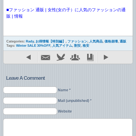
■ファッション 通販 | 女性(女の子）に人気のファッションの通
販 | 情報
Categories:
Rady
,
お得情報【特別編】
,
ファッション
,
人気商品
,
価格崩壊
,
通販
Tags:
Winter SALE 30%OFF
,
人気アイテム
,
割安
,
格安
Leave A Comment
Name *
Mail (unpublished) *
Website