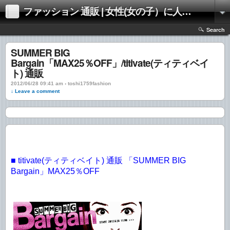
ファッション 通販 | 女性(女の子）に人気のファッションの通販 | 情報
Search
SUMMER BIG
Bargain「MAX25％OFF」/titivate(ティティベイ
ト) 通販
2012/06/28 09:41 am › toshi1759fashion
↓ Leave a comment
■ titivate(ティティベイト) 通販 「SUMMER BIG
Bargain」MAX25％OFF