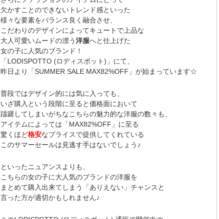
欠かすことのできないトレンド感といった
様々な要素をバランス良く融合させ、
こだわりのデザインによってキュートで上品な
大人可愛いムードの漂う
洋服
へと仕上げた
女の子に人気のブランド！
「LODISPOTTO (ロディスポット)」にて、
昨日より「SUMMER SALE MAX82%OFF」が始まっています☆
普段ではデザイン的には気に入っても、
いざ購入という段階に至ると価格面において
躊躇してしまいがちなこちらの魅力的な洋服の数々も、
アイテムによっては「MAX82%OFF」に至る
驚くほど
格安
なプライスで提供してくれている
このサマーセールは見逃す手はないでしょう♪
といったニュアンスよりも、
こちらの女の子に大人気のブランドの洋服を
まとめて購入出来てしまう「ありえない」チャンスと
言った方が適切かもしれません♪