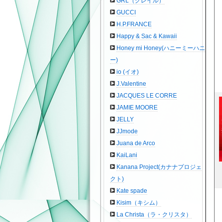
GRL（グレイル）
GUCCI
H.P.FRANCE
Happy & Sac & Kawaii
Honey mi Honey(ハニーミーハニ
ー)
io (イオ)
J.Valentine
JACQUES LE CORRE
JAMIE MOORE
JELLY
JJmode
Juana de Arco
KaiLani
Kanana Project(カナナプロジェ
クト)
Kate spade
Kisim（キシム）
La Christa（ラ・クリスタ）