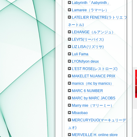
Labyrinth「Λabyrinth」
Lamaree（ラマーレ）
LATELIER FENETRE(ラトリエ フ
ネートル)
LEHANGE（ルアンジュ）
LEVI'S(リーバイス)
LIZ LISA (リズリサ)
Luli Fama
LYON/lyon deux
L’EST ROSE(レストローズ)
MAKELET NUANCE PRIX
manics（mc by manics）
MARC 6 NUMBER
MARC by MARC JACOBS
Marry mie（マリーミー）
Mbaobao
MERCURYDUO(マーキュリーデ
ュオ)
MERVEILLE H. online store