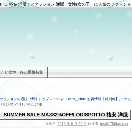
ISPOTTO 格安 洋服 | ファッション 通販 | 女性(女の子）に人気のファッシ
い女性 | Web通販特集
ァッションの通販 | 情報 トップ
»
tamaya：web＿store
,
お得情報【特別編】
,
ファッ
FF/LODISPOTTO 格安 洋服
SUMMER SALE MAX82%OFF/LODISPOTTO 格安 洋服
投稿日:
2013 年 6 月 29 日
作成者:
toshi1759fashion