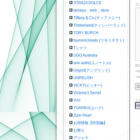
STANZA DOLCE
コ
tamaya：web＿store
Tiffany & Co.(ティファニー)
Timberland(ティンバーランド)
TORY BURCH
tsumorichisato (ツモリチサト)
Tシャツ
UGG Australia
une autre(ユノートル)
次
Ungrid(アングリッド)
<bl
<im
UNRELISH
VICKY(ビッキー)
Victoria’s Secret
こ
ViVi
YUHAKU(ユハク)
Zizel Pearl
お得情報【特別編】
お祭り
アジャラ