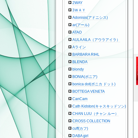
2WAY
3ＷＡＹ
Adonisis(アドニシス)
ar(アール)
ATAO
AULA AILA（アウラアイラ）
Aライン
BARBARA RIHL
BLENDA
blondy
BONIA(ボニア)
bonica dot(ボニカ ドット)
BOTTEGA VENETA
CanCam
Cath Kidston(キャスキッドソン)
CHAN LUU（チャン ルー）
CROSS COLLECTION
cuff(カフ)
DABA girl