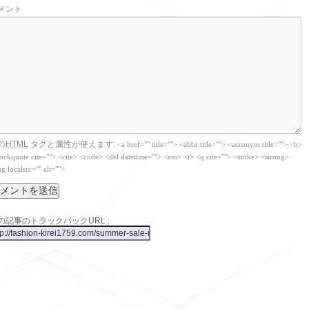
メント
の
HTML
タグと属性が使えます:
<a href="" title=""> <abbr title=""> <acronym title=""> <b>
ockquote cite=""> <cite> <code> <del datetime=""> <em> <i> <q cite=""> <strike> <strong>
g localsrc="" alt="">
の記事のトラックバックURL :