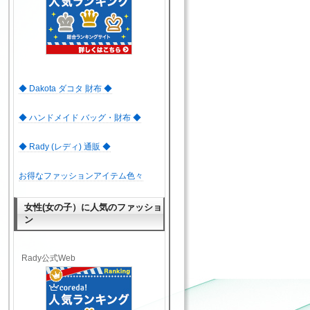
◆ Dakota ダコタ 財布 ◆
◆ ハンドメイド バッグ・財布 ◆
◆ Rady (レディ) 通販 ◆
お得なファッションアイテム色々
女性(女の子）に人気のファッショ
ン
Rady公式Web