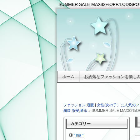
SUMMER SALE MAX82%OFF/LOD
ホーム
お洒落なファッションを楽しみた
ファッション 通販 | 女性(女の子）に人気のフ
崩壊
,
激安
,
通販
» SUMMER SALE MAX82%O
カテゴリー
* ina *