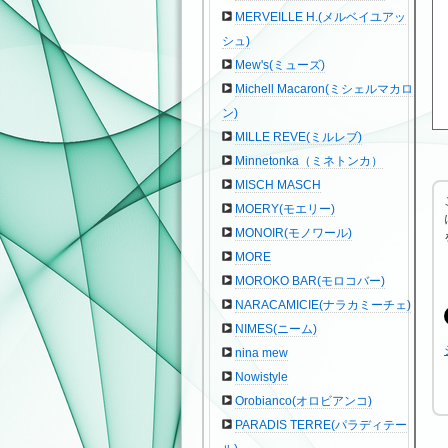
MERVEILLE H.(メルベイユアッ
シュ)
Mew's(ミューズ)
Michell Macaron(ミシェルマカロ
ン)
MILLE REVE(ミルレブ)
Minnetonka（ミネトンカ）
MISCH MASCH
MOERY(モエリー)
MONOIR(モノワール)
MORE
MOROKO BAR(モロコバー)
NARACAMICIE(ナラカミーチェ)
NIMES(ニーム)
nina mew
Nowistyle
Orobianco(オロビアンコ)
PARADIS TERRE(パラディテー