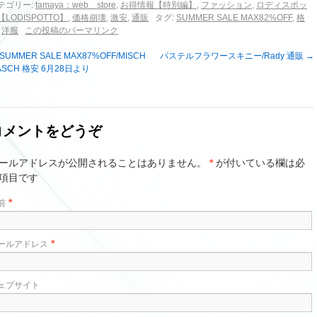
テゴリー:
tamaya：web＿store
,
お得情報【特別編】
,
ファッション
,
ロディスポッ
【LODISPOTTO】
,
価格崩壊
,
激安
,
通販
タグ:
SUMMER SALE MAX82%OFF
,
格
,
洋服
この投稿のパーマリンク
SUMMER SALE MAX87%OFF/MISCH
パステルフラワースキニー/Rady 通販
→
ASCH 格安 6月28日より
コメントをどうぞ
ールアドレスが公開されることはありません。
*
が付いている欄は必
項目です
*
前
*
ールアドレス
ェブサイト