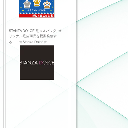
STANZA DOLCE-毛皮＆バッグ- オ
リジナル毛皮商品を提案発信す
る・・☆Stanza Dolce☆・・