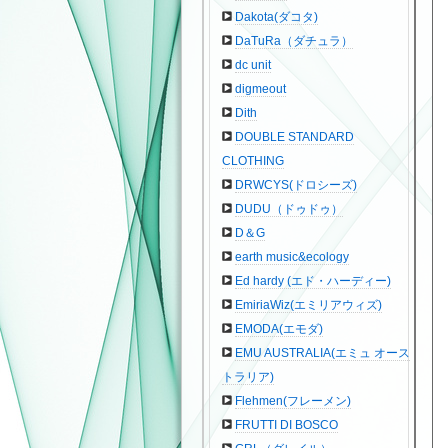
Dakota(ダコタ)
DaTuRa（ダチュラ）
dc unit
digmeout
Dith
DOUBLE STANDARD
CLOTHING
DRWCYS(ドロシーズ)
DUDU（ドゥドゥ）
D＆G
earth music&ecology
Ed hardy (エド・ハーディー)
EmiriaWiz(エミリアウィズ)
EMODA(エモダ)
EMU AUSTRALIA(エミュ オース
トラリア)
Flehmen(フレーメン)
FRUTTI DI BOSCO