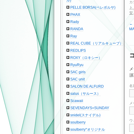
ル)
カ
ト
PELLE BORSA(ペレボルサ)
安
PHAX
Rady
←
M
RANDA
Ray
REAL CUBE（リアルキューブ）
REDLIPS
ROXY（ロキシー）
RyuRyu
メ
SAC girls
須
SAC unit
名
SALON DE ALFURD
salus（サルース）
Scawaii
メ
SEVENDAYS=SUNDAY
snidel(スナイデル)
ウ
soulberry
soulberry*オリジナル