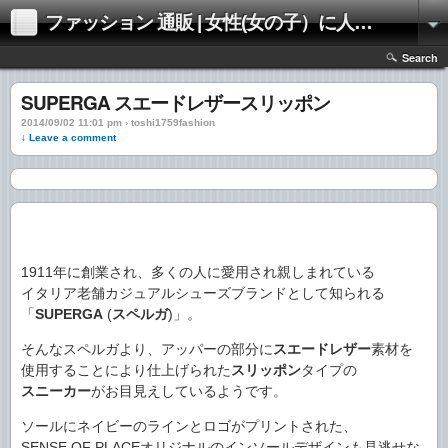
ファッション 通販 | 女性(女の子）に人気のファッションの通販 | 情報
Search
SUPERGA スエードレザースリッポン
2014/09/02 11:01 pm › toshi1759fashion
↓ Leave a comment
1911年に創業され、多くの人に愛用され親しまれている
イタリア老舗カジュアルシューズブランドとして知られる
「
SUPERGA
(
スペルガ
)」。
そんなスペルガより、アッパーの部分に
スエードレザー
素材を
使用することにより仕上げられた
スリッポン
タイプの
スニーカー
がお目見えしているようです。
ソールにネイビーのラインとロゴがプリントされた、
SENSE OF PLACEオリジナルのインソールデザインも見逃せな