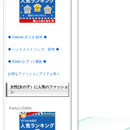
◆ Dakota ダコタ 財布 ◆
◆ ハンドメイド バッグ・財布 ◆
◆ Rady (レディ) 通販 ◆
お得なファッションアイテム色々
女性(女の子）に人気のファッショ
ン
Rady公式Web