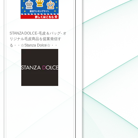
STANZA DOLCE-毛皮＆バッグ- オ
リジナル毛皮商品を提案発信す
る・・☆Stanza Dolce☆・・