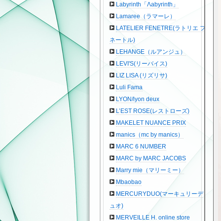
Labyrinth「Λabyrinth」
Lamaree（ラマーレ）
LATELIER FENETRE(ラトリエ フ
ネートル)
LEHANGE（ルアンジュ）
LEVI'S(リーバイス)
LIZ LISA (リズリサ)
Luli Fama
LYON/lyon deux
L’EST ROSE(レストローズ)
MAKELET NUANCE PRIX
manics（mc by manics）
MARC 6 NUMBER
MARC by MARC JACOBS
Marry mie（マリーミー）
Mbaobao
MERCURYDUO(マーキュリーデ
ュオ)
MERVEILLE H. online store