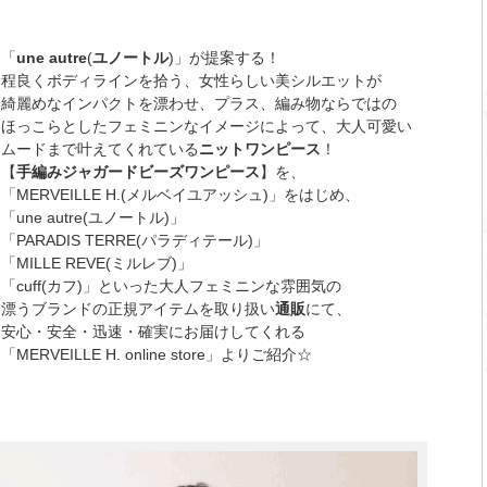
「
une autre
(
ユノートル
)」が提案する！
程良くボディラインを拾う、女性らしい美シルエットが
綺麗めなインパクトを漂わせ、プラス、編み物ならではの
ほっこらとしたフェミニンなイメージによって、大人可愛い
ムードまで叶えてくれている
ニットワンピース
！
【
手編みジャガードビーズワンピース
】を、
「MERVEILLE H.(メルベイユアッシュ)」をはじめ、
「une autre(ユノートル)」
「PARADIS TERRE(パラディテール)」
「MILLE REVE(ミルレブ)」
「cuff(カフ)」といった大人フェミニンな雰囲気の
漂うブランドの正規アイテムを取り扱い
通販
にて、
安心・安全・迅速・確実にお届けしてくれる
「MERVEILLE H. online store」よりご紹介☆