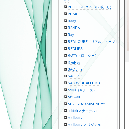
ル)
PELLE BORSA(ペレボルサ)
PHAX
Rady
RANDA
Ray
REAL CUBE（リアルキューブ）
REDLIPS
ROXY（ロキシー）
RyuRyu
SAC girls
SAC unit
SALON DE ALFURD
salus（サルース）
Scawaii
SEVENDAYS=SUNDAY
snidel(スナイデル)
soulberry
soulberry*オリジナル