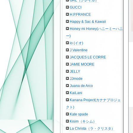
GRL（グレイル）
GUCCI
H.P.FRANCE
Happy & Sac & Kawaii
Honey mi Honey(ハニーミーハニ
ー)
io (イオ)
J.Valentine
JACQUES LE CORRE
JAMIE MOORE
JELLY
JJmode
Juana de Arco
KaiLani
Kanana Project(カナナプロジェ
クト)
Kate spade
Kisim（キシム）
La Christa（ラ・クリスタ）