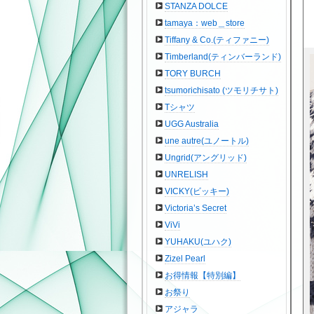
STANZA DOLCE
tamaya：web＿store
Tiffany & Co.(ティファニー)
Timberland(ティンバーランド)
TORY BURCH
tsumorichisato (ツモリチサト)
Tシャツ
UGG Australia
une autre(ユノートル)
Ungrid(アングリッド)
UNRELISH
VICKY(ビッキー)
Victoria’s Secret
ViVi
YUHAKU(ユハク)
Zizel Pearl
お得情報【特別編】
お祭り
アジャラ