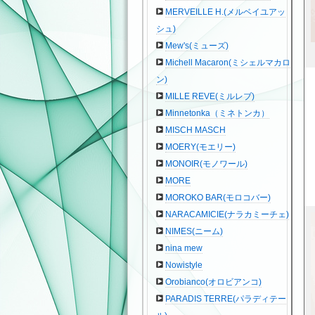
MERVEILLE H.(メルベイユアッ
シュ)
Mew's(ミューズ)
Michell Macaron(ミシェルマカロ
ン)
MILLE REVE(ミルレブ)
Minnetonka（ミネトンカ）
MISCH MASCH
MOERY(モエリー)
MONOIR(モノワール)
MORE
MOROKO BAR(モロコバー)
NARACAMICIE(ナラカミーチェ)
NIMES(ニーム)
nina mew
Nowistyle
Orobianco(オロビアンコ)
PARADIS TERRE(パラディテー