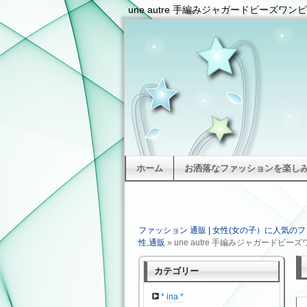
une autre 手編みジャガードビーズワン
ホーム
お洒落なファッションを楽しみた
ファッション 通販 | 女性(女の子）に人気のフ
性
,
通販
» une autre 手編みジャガードビー
カテゴリー
* ina *