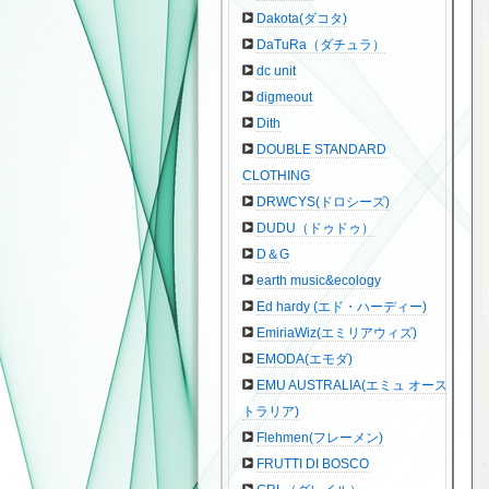
Dakota(ダコタ)
DaTuRa（ダチュラ）
dc unit
digmeout
Dith
DOUBLE STANDARD
CLOTHING
DRWCYS(ドロシーズ)
DUDU（ドゥドゥ）
D＆G
earth music&ecology
Ed hardy (エド・ハーディー)
EmiriaWiz(エミリアウィズ)
EMODA(エモダ)
EMU AUSTRALIA(エミュ オース
トラリア)
Flehmen(フレーメン)
FRUTTI DI BOSCO