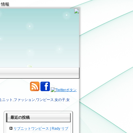
 情報
)
,
ニット
,
ファッション
,
ワンピース
,
女の子
,
女
最近の投稿
リブニットワンピース | Rady リブ