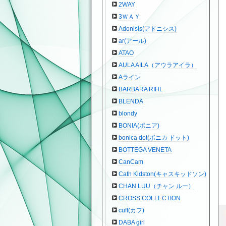
2WAY
3ＷＡＹ
Adonisis(アドニシス)
ar(アール)
ATAO
AULA AILA（アウラアイラ）
Aライン
BARBARA RIHL
BLENDA
blondy
BONIA(ボニア)
bonica dot(ボニカ ドット)
BOTTEGA VENETA
CanCam
Cath Kidston(キャスキッドソン)
CHAN LUU（チャン ルー）
CROSS COLLECTION
cuff(カフ)
DABA girl