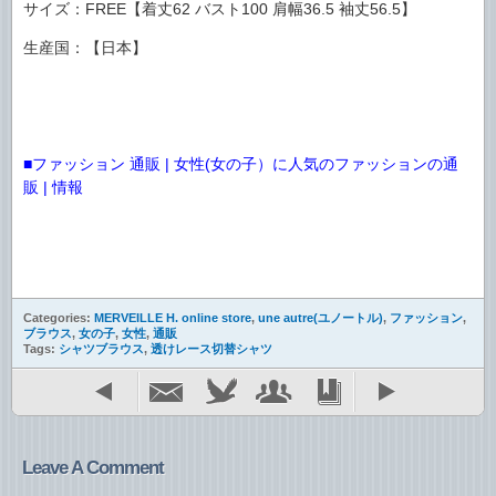
サイズ：FREE【着丈62 バスト100 肩幅36.5 袖丈56.5】
生産国：【日本】
■ファッション 通販 | 女性(女の子）に人気のファッションの通
販 | 情報
Categories:
MERVEILLE H. online store
,
une autre(ユノートル)
,
ファッション
,
ブラウス
,
女の子
,
女性
,
通販
Tags:
シャツブラウス
,
透けレース切替シャツ
Leave A Comment