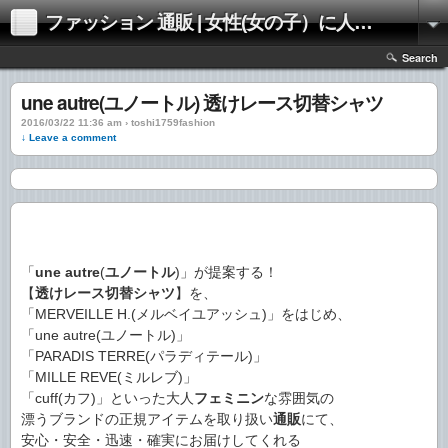
ファッション 通販 | 女性(女の子）に人気のファッションの通販 | 情報
Search
une autre(ユノートル) 透けレース切替シャツ
2016/03/22 11:36 am › toshi1759fashion
↓ Leave a comment
「
une autre
(
ユノートル
)」が提案する！
【
透けレース切替シャツ
】を、
「MERVEILLE H.(メルベイユアッシュ)」をはじめ、
「une autre(ユノートル)」
「PARADIS TERRE(パラディテール)」
「MILLE REVE(ミルレブ)」
「cuff(カフ)」といった大人
フェミニン
な雰囲気の
漂うブランドの正規アイテムを取り扱い
通販
にて、
安心・安全・迅速・確実にお届けしてくれる