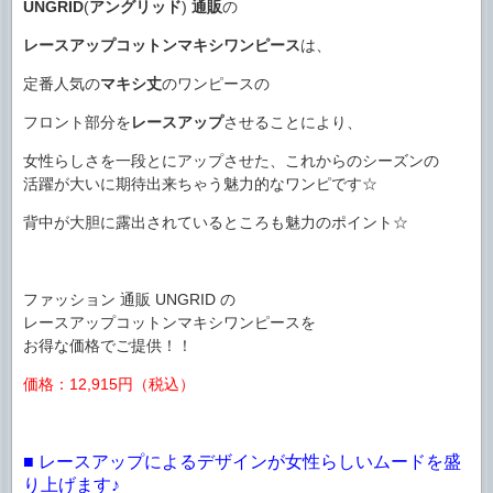
UNGRID
(
アングリッド
)
通販
の
レースアップコットンマキシワンピース
は、
定番人気の
マキシ丈
のワンピースの
フロント部分を
レースアップ
させることにより、
女性らしさを一段とにアップさせた、これからのシーズンの
活躍が大いに期待出来ちゃう魅力的なワンピです☆
背中が大胆に露出されているところも魅力のポイント☆
ファッション 通販 UNGRID の
レースアップコットンマキシワンピースを
お得な価格でご提供！！
価格：12,915円（税込）
■ レースアップによるデザインが女性らしいムードを盛
り上げます♪